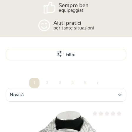
Sempre ben
equipaggiati
Aiuti pratici
per tante situazioni
Filtro
1
2
3
4
5
Pagina
Pagina
Pagina
Pagina
Pagina
Valutazione media di 0