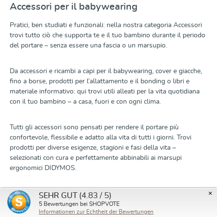
Accessori per il babywearing
Pratici, ben studiati e funzionali: nella nostra categoria Accessori
trovi tutto ciò che supporta te e il tuo bambino durante il periodo
del portare – senza essere una fascia o un marsupio.
Da accessori e ricambi a capi per il babywearing, cover e giacche,
fino a borse, prodotti per l’allattamento e il bonding o libri e
materiale informativo: qui trovi utili alleati per la vita quotidiana
con il tuo bambino – a casa, fuori e con ogni clima.
Tutti gli accessori sono pensati per rendere il portare più
confortevole, flessibile e adatto alla vita di tutti i giorni. Trovi
prodotti per diverse esigenze, stagioni e fasi della vita –
selezionati con cura e perfettamente abbinabili ai marsupi
ergonomici DIDYMOS.
×
Scopri complementi funzionali per il tuo percorso di babywearing
(4.83 / 5)
SEHR GUT
e trova ciò che vi sostiene davvero nella quotidianità.
5
Bewertungen bei SHOPVOTE
Informationen zur Echtheit der Bewertungen