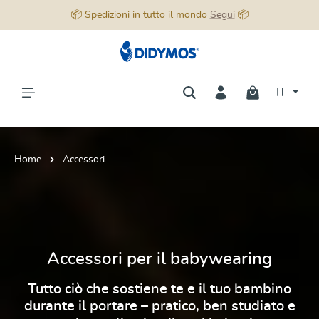
📦 Spedizioni in tutto il mondo
Segui
📦
nuto principale
IT
Home
Accessori
Accessori per il babywearing
Tutto ciò che sostiene te e il tuo bambino
durante il portare – pratico, ben studiato e