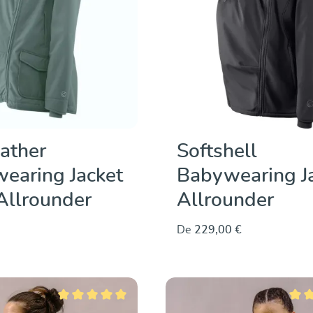
ather
Softshell
earing Jacket
Babywearing J
Allrounder
Allrounder
De
229,00 €
Note moyenne de 5 sur 5 étoiles
Note 