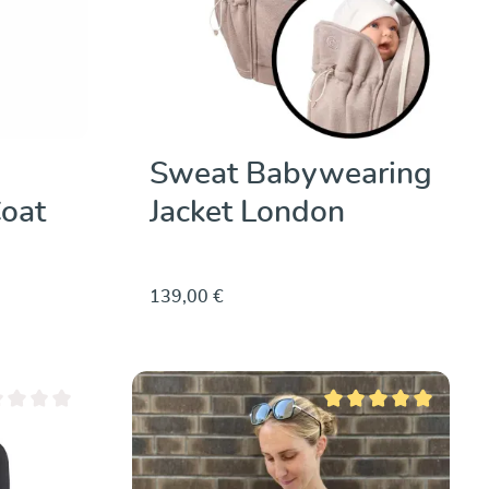
Sweat Babywearing
oat
Jacket London
139,00 €
moyenne de 0 sur 5 étoiles
Note moyenne de 5 sur 5