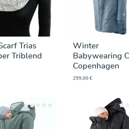
carf Trias
Winter
er Triblend
Babywearing C
Copenhagen
299,00 €
Découvrir & acheter
Note moyenne de 0 sur 5 étoiles
Note 