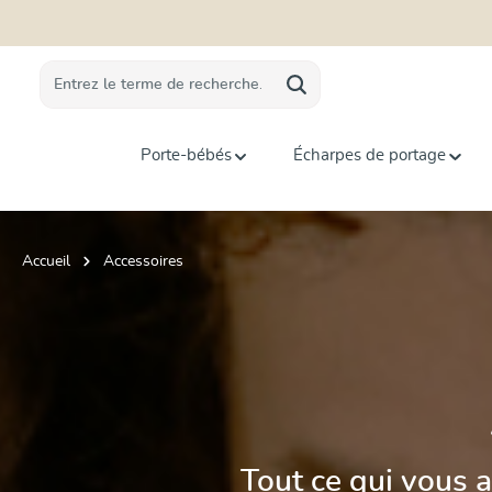
recherche
Passer à la navigation principale
Porte-bébés
Écharpes de portage
Accueil
Accessoires
Tout ce qui vous 