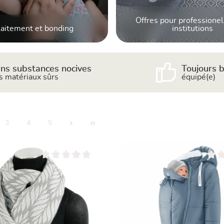
Offres pour professionel
laitement et bonding
institutions
ns substances nocives
Toujours b
s matériaux sûrs
équipé(e)
3
4
5
Page
Page
Page
Note moyenne de 0 sur 5 étoiles
Note 