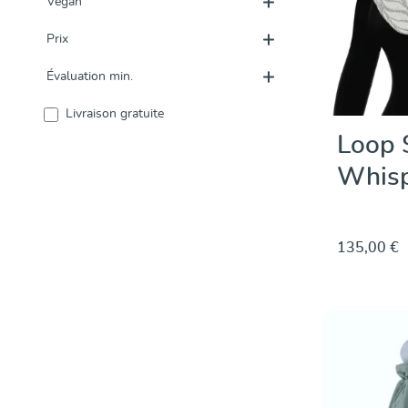
Végan
Prix
Évaluation min.
Ajouter un filtre : Livraison gratuite
Livraison gratuite
Loop S
Whisp
135,00 €