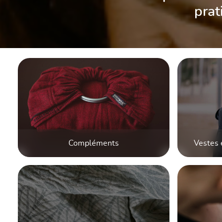
prat
Skip category gallery
Compléments
Vestes 