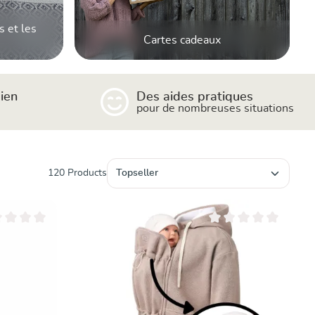
s et les
Cartes cadeaux
ien
Des aides pratiques
pour de nombreuses situations
120 Products
moyenne de 0 sur 5 étoiles
Note moyenne de 0 sur 5