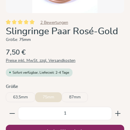
2 Bewertungen
Durchschnittliche Bewertung von 5 von 5 Sternen
Slingringe Paar Rosé-Gold
Größe:
75mm
7,50 €
Preise inkl. MwSt. zzgl. Versandkosten
Sofort verfügbar, Lieferzeit: 2-4 Tage
auswählen
Größe
63,5mm
75mm
87mm
Produkt Anzahl: Gib den gewünschten Wert ein oder b