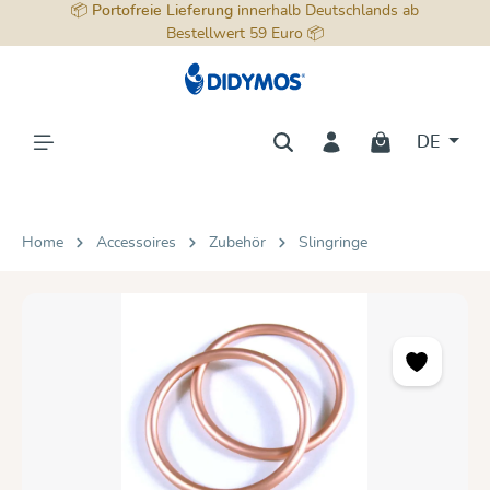
📦
Portofreie Lieferung
innerhalb Deutschlands ab
alt springen
Bestellwert 59 Euro 📦
DE
Home
Accessoires
Zubehör
Slingringe
Bildergalerie überspringen