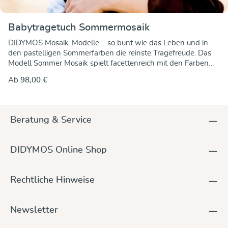
Babytragetuch Sommermosaik
DIDYMOS Mosaik-Modelle – so bunt wie das Leben und in
den pastelligen Sommerfarben die reinste Tragefreude. Das
Modell Sommer Mosaik spielt facettenreich mit den Farben
zyklame, türkis, petrol und weiß. Wieder bestens gewebt auf
Ab
98,00 €
dem Jacquardwebstuhl, so dass das Muster auf beiden Seiten
gleich ist, im umgekehrten Farbspiel. Die Baumwolle stammt
wie immer aus kontrolliert biologischem Anbau (kbA), die
Farben enthalten keinerlei schädliche Zusatzstoffe oder gar
Beratung & Service
Schwermetalle. Fest und formstabil in der Längsrichtung und
schön dehnbar in der Diagonalen, so lässt sich das
mittelschwere Tuch gut an alle Körperformen und
DIDYMOS Online Shop
Trageweisen anpassen. Zudem hat es eine feine Griffigkeit,
damit Ihr es gut binden und festziehen könnt. Euer kleiner
oder großer Tragling sitzt bequem und sicher im Tuch und
Rechtliche Hinweise
wird rundum sicher gestützt, in jeder Trageposition.
Newsletter