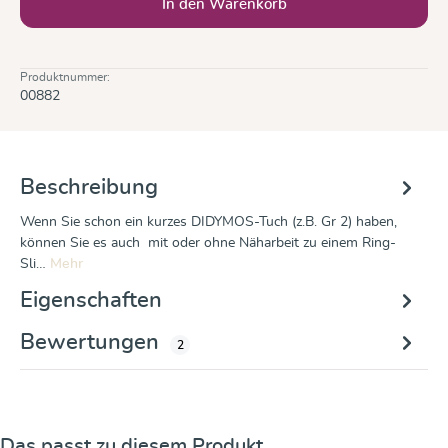
In den Warenkorb
Produktnummer:
00882
Beschreibung
Wenn Sie schon ein kurzes DIDYMOS-Tuch (z.B. Gr 2) haben,
können Sie es auch mit oder ohne Näharbeit zu einem Ring-
Sli…
Mehr
Eigenschaften
Bewertungen
2
Produktgalerie überspringen
Das passt zu diesem Produkt