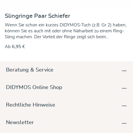
Slingringe Paar Schiefer
Wenn Sie schon ein kurzes DIDYMOS-Tuch (z.B. Gr 2) haben,
können Sie es auch mit oder ohne Näharbeit zu einem Ring-
Sling machen. Der Vorteil der Ringe zeigt sich beim
Festziehen: Um das Tuch genau anzupassen brauchen Sie nur
Ab
6,95 €
noch am freien Ende zu ziehen. Die Ringe klemmen das Tuch
fest. Eine Anleitung dazu finden Sie hier. Diese Ringe sind aus
Aluminiumguss, ohne Naht, farbig eloxiert, mit einer
Materialstärke von 5 mm. Damit natürlich auch nickelfrei und
Beratung & Service
Allergiker geeignet. Die Slingringe sind in unterschiedlichen
Größen erhältlich. Kleine Unregelmäßigkeiten im
Erscheinungsbild sind produktionsbedingt!
DIDYMOS Online Shop
Rechtliche Hinweise
Newsletter