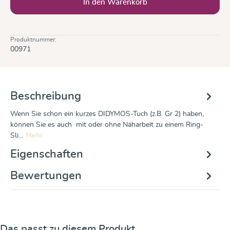
In den Warenkorb
Produktnummer:
00971
Beschreibung
Wenn Sie schon ein kurzes DIDYMOS-Tuch (z.B. Gr 2) haben,
können Sie es auch mit oder ohne Näharbeit zu einem Ring-
Sli…
Mehr
Eigenschaften
Bewertungen
Produktgalerie überspringen
Das passt zu diesem Produkt