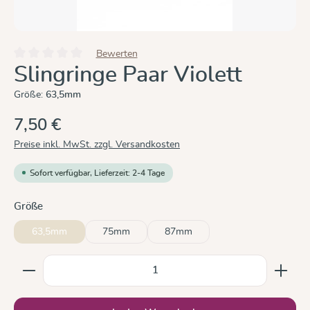
Bewerten
Durchschnittliche Bewertung von 0 von 5 Sternen
Slingringe Paar Violett
Größe:
63,5mm
7,50 €
Preise inkl. MwSt. zzgl. Versandkosten
Sofort verfügbar, Lieferzeit: 2-4 Tage
auswählen
Größe
63,5mm
75mm
87mm
Produkt Anzahl: Gib den gewünschten Wert ein oder b