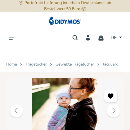
📦
Portofreie Lieferung
innerhalb Deutschlands ab
alt springen
Bestellwert 59 Euro 📦
DE
Home
Tragetücher
Gewebte Tragetücher
Jacquard
Bildergalerie überspringen