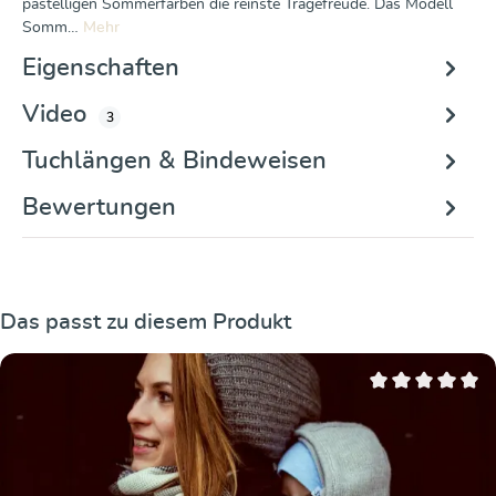
pastelligen Sommerfarben die reinste Tragefreude. Das Modell
Somm…
Mehr
Eigenschaften
Video
3
Tuchlängen & Bindeweisen
Bewertungen
Produktgalerie überspringen
Das passt zu diesem Produkt
Durchschnittliche