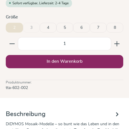
Sofort verfügbar, Lieferzeit: 2-4 Tage
auswählen
Größe
2
3
4
5
6
7
8
(Diese Option ist zurzeit nicht verfügbar.)
Produkt Anzahl: Gib den gewünschten Wert ein oder b
In den Warenkorb
Produktnummer:
tta-602-002
Beschreibung
DIDYMOS Mosaik-Modelle – so bunt wie das Leben und in den