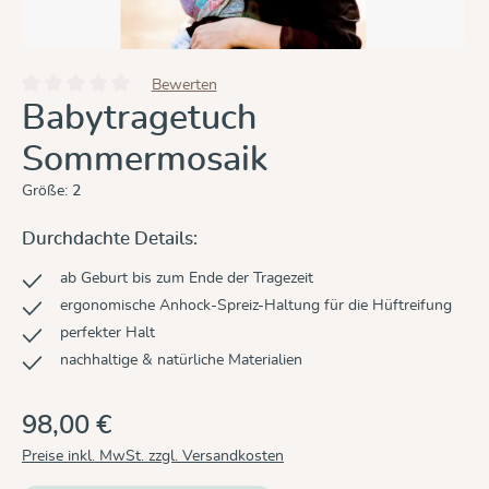
Bewerten
Durchschnittliche Bewertung von 0 von 5 Sternen
Babytragetuch
Sommermosaik
Größe:
2
Durchdachte Details:
ab Geburt bis zum Ende der Tragezeit
ergonomische Anhock-Spreiz-Haltung für die Hüftreifung
perfekter Halt
nachhaltige & natürliche Materialien
98,00 €
Preise inkl. MwSt. zzgl. Versandkosten