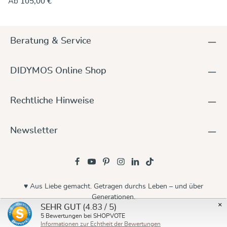
Ab
105,00 €
großartig aus, so bunt und schön ins Tragetuch gewebt!
Zephyr haben wir es genannt, nach einem Windgott aus der
griechischen Mythologie, der der Sage nach die lauen
Westwinde bringen soll. Vielleicht weht er uns ganz schnell
Beratung & Service
den Frühling herbei. Inzwischen könnt ihr mit Zephyr Eure
kleinen und großen Traglinge auch schon im Winter tragen.
Das reine Baumwolltuch ist formstabil und diagonal elastisch
DIDYMOS Online Shop
wie alle DIDYMOS Tücher. So lässt es sich gut zu allen
Trageweisen binden, passt sich wunderbar an, trägt sanft und
sicher - ab der Geburt bis zu 3 Jahren.
Rechtliche Hinweise
Newsletter
♥ Aus Liebe gemacht. Getragen durchs Leben – und über
Generationen.
×
(4.83 / 5)
SEHR GUT
© 2026 Didymos
5
Bewertungen bei SHOPVOTE
Informationen zur Echtheit der Bewertungen