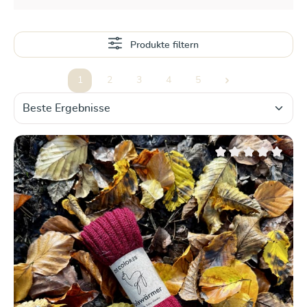
Produkte filtern
1
2
3
4
5
Seite
Seite
Seite
Seite
Seite
Durchschnittliche Be