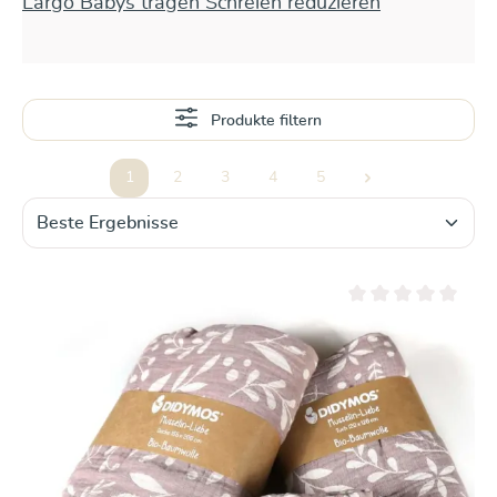
Largo Babys tragen Schreien reduzieren
Produkte filtern
1
2
3
4
5
Seite
Seite
Seite
Seite
Seite
Durchschnittliche Be