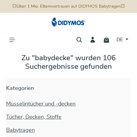
alt springen
📦
Portofreie Lieferung
innerhalb Deutschlands ab
💥
Über 1 Mio. Eltern
vertrauen auf DIDYMOS Babytragen💥
Bestellwert 59 Euro 📦
DE
Zu "babydecke" wurden 106
Suchergebnisse gefunden
Kategorien
Musselintücher und -decken
Tücher, Decken, Stoffe
Babytragen