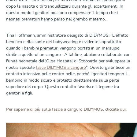
dolcemente i loro piccoli per farli addormentare nei primi giorni
dopo la nascita o di tranquillizzarli durante gli accertamenti. In
questo modo i genitori possono compensare il tempo che i
neonati prematuri hanno perso nel grembo materno.
Tina Hoffmann, amministratore delegato di DIDYMOS: "L'effetto
benefico e rilassante del babywearing è evidente soprattutto
quando i bambini prematuri vengono portati in un marsupio
simile a quello di un canguro. A tal fine, abbiamo collaborato con
l'unità neonatale dell'Olga Hospital di Stoccarda per sviluppare la
nostra speciale
fasce DIDYMOS a canguro
". Questo garantisce un
contatto intensivo pelle contro pelle, perché i genitori tengono il
bambino in modo sicuro e protetto direttamente sulla parte
superiore del corpo. Questo contatto favorisce il legame tra
genitori e figli.
Per saperne di più sulla fascia a canguro DIDYMOS, cliccate qui.