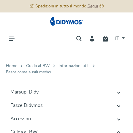
📦 Spedizioni in tutto il mondo
Segui
📦
nuto principale
IT
Home
Guida al BW
Informazioni utili
Fasce come ausili medici
Marsupi Didy
Fasce Didymos
Accessori
Guida al BW