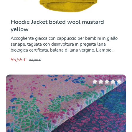
Hoodie Jacket boiled wool mustard
yellow
Accogliente giacca con cappuccio per bambini in giallo
senape, tagliata con disinvoltura in pregiata lana
biologica certificata. balena di lana vergine. L'ampio
cappuccio si adatta alla forma della testa dei bambini.
55,55 €
84,00 €
Due Le tasche offrono spazio per i piccoli tesori. Con il I
bottoni permettono di indossarlo e toglierlo facilmente.
pratica. La lana balena realizzata in lana merino è
traspirante, termoregolatrice e, per fortuna, anche
repellente allo sporco. Con il vostro bambino è sempre
Valutazione media di 0
ben vestito, in qualsiasi stagione. in tutte le stagioni, con
il vento e le intemperie. Il Il retro è tagliato extra lungo
evita che la giacca si alzi e tiene tutto al caldo mantiene
il calore sulla schiena quando ci si piega o si striscia. Il La
giacca non è foderata, il che non è necessario a causa
del riscaldamento. proprietà riscaldanti della lana,
questo non è necessario. Il cappuccio, Il collo e le spalle