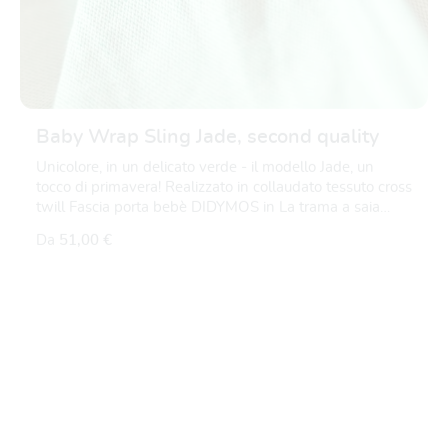
Baby Wrap Sling Jade, second quality
Unicolore, in un delicato verde - il modello Jade, un
tocco di primavera! Realizzato in collaudato tessuto cross
twill Fascia porta bebè DIDYMOS in La trama a saia
incrociata offre un grande comfort di vestibilità e la
Da
51,00 €
migliore qualità ad un prezzo qualità a un prezzo
ragionevole: Tessuto saldamente, con ottimale elasticità
diagonale, può essere legato in modo meraviglioso e
adattato ai diversi tipi di e può essere adattato a diverse
FINO A 17
%
forme del corpo, fornendo un sostegno sicuro a tutto
Valutazione media di 5
tondo. Stabile dimensionalmente e resistente Morbido
fin dall'inizio Il cotone è il migliore, qualità organica Colori
privo di sostanze nocive, senza metalli pesanti