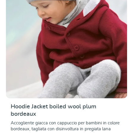
un calore sufficienti, ma possono essere e calore, ma può
essere rapidamente separato. Modello a righe in jersey
Realizzato in 100% jersey di cotone biologico, coccoloso
e piacevole sulla pelle sulla pelle Taglio generoso per
un'ampia libertà di movimento Morbidi polsini
elasticizzati su pancia e gambe per una buona vestibilità
e un'altezza elevata. e un elevato comfort di utilizzo.
dalla taglia 62/68 alla 110/116
Hoodie Jacket boiled wool plum
bordeaux
Accogliente giacca con cappuccio per bambini in colore
bordeaux, tagliata con disinvoltura in pregiata lana