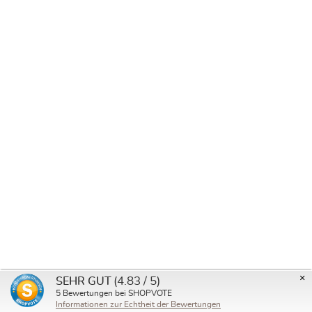
Baby Wrap Sling Ellipses black, second
quality
Fionda nera con ellissi ecru. Il retro è di colore ecru con
ellissi nere. Un bordo lungo è segnato.I motivi sono
tessuti con un'elaborata tecnica jacquard e non sono
stampati.I tessuti jacquard presentano lo stesso motivo
Da
59,00 €
79,90 €
su entrambi i lati con colori invertiti.Nonostante l'elevata
resistenza, sono caratterizzati da una particolare
elasticità.
Valutazione media di 5
×
(4.83 / 5)
SEHR GUT
5
Bewertungen bei SHOPVOTE
Informationen zur Echtheit der Bewertungen