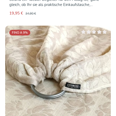
gleich, ob Ihr sie als praktische Einkaufstasche,
Sporttasche oder praktische Freizeittasche nutzt.
19,95 €
34,90 €
Gefertigt ist sie aus robustem, reißfestem Tragetuchstoff,
die Nähte sind sehr fest – sie hält also viel aus, und sie
trägt und trägt .... Mit einer Größe von 55 cm x 47 x 13
cm bietet die Tasche viel Stauraum.Zusammengefaltet
FINO A 9
%
nimmt sie wenig Platz ein – man kann sie überall hin
Valutazione media di 0
mitnehmen.