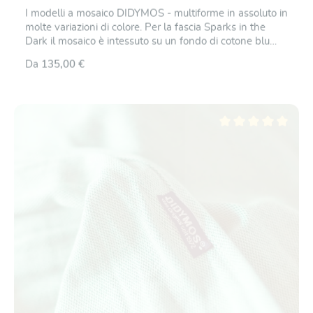
I modelli a mosaico DIDYMOS - multiforme in assoluto in
molte variazioni di colore. Per la fascia Sparks in the
Dark il mosaico è intessuto su un fondo di cotone blu
scuro e brilla nei contrasti in ciclamino, blu fiordaliso e
Da
135,00 €
smeraldo. Anche in questo caso perfettamente lavorati
sul telaio jacquard, in modo che il disegno sia lo stesso
su entrambi i lati ma nel gioco di colori invertiti. Il cotone
è, come sempre, di provenienza controllata coltivazione
biologica (kbA), i colori non contengono additivi nocivi o
Valutazione media di 5
metalli pesanti. Questo tessuto è leggero ma
dimensionalmente stabile in senso longitudinale e ben
estensibile in senso diagonale, in modo che possa
facilmente adattare a tutte le forme del corpo e a tutti i
modi di legatura. Ha un'impugnatura fine che consente
di legare e stringere bene la fascia. Il vostro bambino,
piccolo o grande che sia, siede comodamente e in modo
sicuro nella fascia ed è ben sostenuto tutto intorno, in
ogni posizione di trasporto.