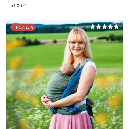
prezzo qualità a un prezzo ragionevole: Tessuto
54,00 €
saldamente, con elasticità, può essere legato in modo
meraviglioso e adattato ai diversi tipi di e può essere
adattato a diverse forme del corpo, fornendo un
sostegno sicuro a tutto tondo. Stabile dimensionalmente
FINO A 27
%
e resistente Morbido fin dall'inizio Il cotone è il migliore,
Valutazione media di 0
qualità organica Colori privo di sostanze nocive, senza
metalli pesanti