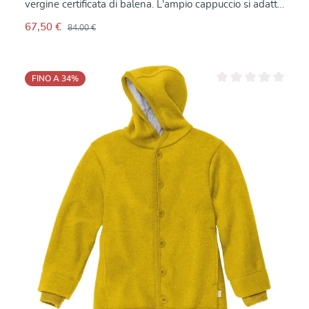
vergine certificata di balena. L'ampio cappuccio si adatta
alla forma della testa dei bambini. Due tasche
67,50 €
84,00 €
incastonate offrono spazio per i piccoli tesori. I grandi
bottoni con dado in pietra lo rendono facile da indossare
e da togliere. La lana balena realizzata in lana merino è
traspirante, termoregolatrice e, per fortuna, anche
FINO A 34
%
repellente allo sporco. Con questa giacca biologica, il
Valutazione media di 0
vostro bambino sarà sempre ben vestito, in qualsiasi
stagione e con qualsiasi tempo. La schiena è tagliata
extra lunga, per evitare che la giacca si alzi e mantenere
il calore quando ci si piega o si striscia sulla schiena. La
giacca non è foderata, cosa non necessaria date le
proprietà riscaldanti della lana. Il cappuccio, la nuca e la
zona delle spalle sono foderati con un sottile jersey di
cotone biologico.