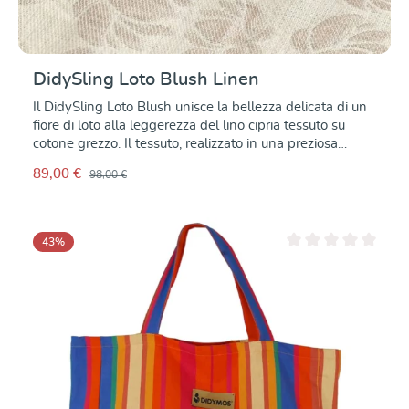
DidySling Loto Blush Linen
Il DidySling Loto Blush unisce la bellezza delicata di un
fiore di loto alla leggerezza del lino cipria tessuto su
cotone grezzo. Il tessuto, realizzato in una preziosa
tessitura cava, è arioso ma anche stabile – ideale per
89,00 €
98,00 €
una fascia ad anelli che si indossa in un attimo e
avvolge te e il tuo bambino con dolcezza. Perfetto per
brevi passeggiate, coccole prima della nanna o momenti
a mani libere in casa – il DidySling è pratico, compatto e
43
%
sempre pronto a offrirti sostegno, comfort ed eleganza.
Valutazione media di 0
Tessuto con amore in Germania – con lino francese e
tanta cura.