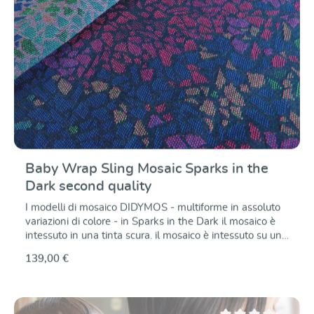
sono foderati con una maglia fine in jersey in cotone
biologico.
Baby Wrap Sling Mosaic Sparks in the
Dark second quality
I modelli di mosaico DIDYMOS - multiforme in assoluto
variazioni di colore - in Sparks in the Dark il mosaico è
intessuto in una tinta scura. il mosaico è intessuto su un
fondo di cotone blu scuro e brilla in ciclamino, blu
139,00 €
fiordaliso e smeraldo. Anche in questo caso,
perfettamente intrecciati sul telaio jacquard, in modo
tale che in modo che il disegno sia lo stesso su entrambi
i lati, in senso opposto. gioco di colori. Il cotone è, come