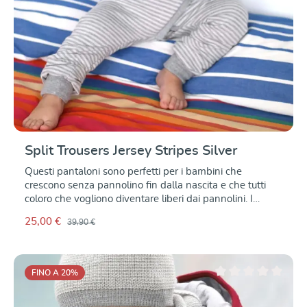
dell'umidità e del calore Il leggero Doubleface Agave
rimane quindi comodo da indossare anche quando fa
più caldo. Inizialmente, i panni di canapa sono canapa
sono un po' rigide e solide, ma diventano rapidamente
molto morbide e diventano rapidamente molto morbidi
e coccolosi. Buono a sapersi: La canapa può essere
coltivata in modo ecologico senza l'uso di il consumo di
acqua è basso e rende la canapa particolarmente
sostenibile. e la fibra è naturalmente pulita. 2a scelta -
con lievi imperfezioni
Split Trousers Jersey Stripes Silver
Questi pantaloni sono perfetti per i bambini che
crescono senza pannolino fin dalla nascita e che tutti
coloro che vogliono diventare liberi dai pannolini. I
Didymos Splithose (conosciuti anche come pantaloni di
25,00 €
39,90 €
tenuta o I pantaloni a zampa d'elefante hanno
un'apertura nella zona inguinale che permette al
bambino di per staccarsi e tenere facilmente il bambino.
A causa del taglio - l'apertura si estende dalla parte
FINO A 20
%
posteriore alla cintura anteriore e il tessuto è
Valutazione media di 0
sovrapposizione - i pantaloni offrono una protezione e