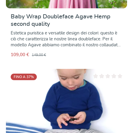
Baby Wrap Doubleface Agave Hemp
second quality
Estetica puristica e versatile design dei colori: questo è
ciò che caratterizza le nostre linea doubleface. Per il
modello Agave abbiamo combinato il nostro collaudato
cotone biologico con la canapa nella trama. canapa
109,00 €
149,00 €
nella trama. Il la trama doubleface mette in evidenza il
cotone color acqua su un lato cotone da un lato e la ricca
canapa gialla dall'altro. tessuto leggero con un tocco
estivo. Anche in questo in misto cotone e canapa, il
FINO A 37
%
tessuto doubleface è solido e mantiene il suo mantiene
Valutazione media di 0
la sua forma e ha una sensazione piacevole al tatto.
Nella diagonale in diagonale, è così elastica da adattarsi
alla forma del corpo e alla forma desiderata. e l'intreccio
desiderato, filo per filo. Il tuo piccolo o il bambino di
grandi dimensioni è saldamente supportato e tenuto in
sicurezza in tutti i e saldamente in ogni posizione di
trasporto. Piacevole, soprattutto nelle ore più calde nei
mesi più caldi dell'anno, il sistema di regolazione