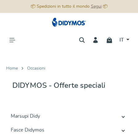
📦 Spedizioni in tutto il mondo
Segui
📦
nuto principale
IT
Home
Occasioni
DIDYMOS - Offerte speciali
Marsupi Didy
Fasce Didymos