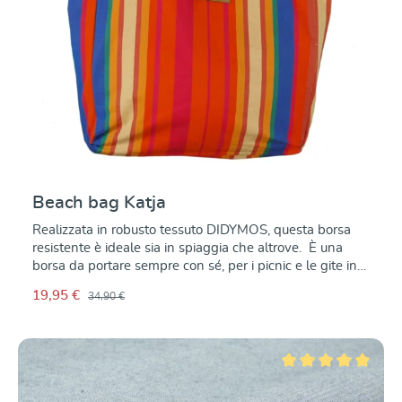
Beach bag Katja
Realizzata in robusto tessuto DIDYMOS, questa borsa
resistente è ideale sia in spiaggia che altrove. È una
borsa da portare sempre con sé, per i picnic e le gite in
famiglia, per lo shopping, per i giocattoli dei bambini,
19,95 €
34,90 €
come borsa per i pannolini, per i viaggi in macchina, per
la scuola, per lo sport o per qualsiasi altra attività della
vostra vita! Con una dimensione di 55 x47x13 cm, la
borsa offre un gran volume di capienza. Piegata, occupa
uno spazio minimo e si può portare con sé ovunque si
Valutazione media di 5
vada. Modello Katja: Allegre righe in rosso, arancione,