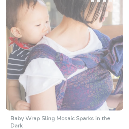
sempre, di provenienza controllata coltivazione biologica
Valutazione media di 0
(kbA), i colori non contengono additivi nocivi o sostanze
pesanti. additivi o addirittura metalli pesanti. Questo
tessuto leggero è anche solido e dimensionalmente
stabile nel senso della lunghezza e ben estensibile in
diagonale, in modo che possa essere facilmente si
adatta bene a tutte le forme del corpo e a tutti gli stili di
abbigliamento. Ha anche ha un'impugnatura fine che
consente di legare e stringere bene. Il vostro bambino,
piccolo o grande che sia, siede comodamente e in modo
sicuro nella fascia ed è e si sostiene in modo sicuro su
tutto il perimetro, in ogni posizione di trasporto.
Baby Wrap Sling Mosaic Sparks in the
Dark