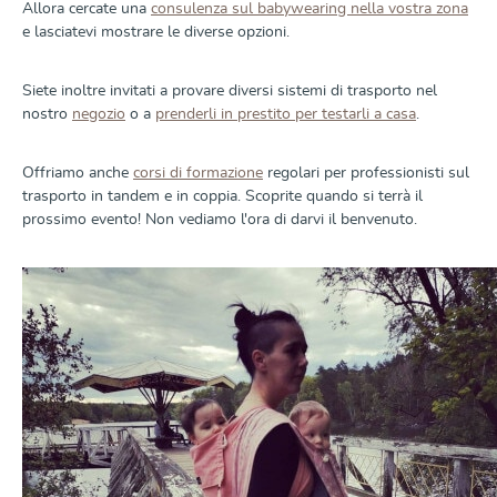
Allora cercate una
consulenza sul babywearing nella vostra zona
e lasciatevi mostrare le diverse opzioni.
Siete inoltre invitati a provare diversi sistemi di trasporto nel
nostro
negozio
o a
prenderli in prestito per testarli a casa
.
Offriamo anche
corsi di formazione
regolari per professionisti sul
trasporto in tandem e in coppia. Scoprite quando si terrà il
prossimo evento! Non vediamo l'ora di darvi il benvenuto.