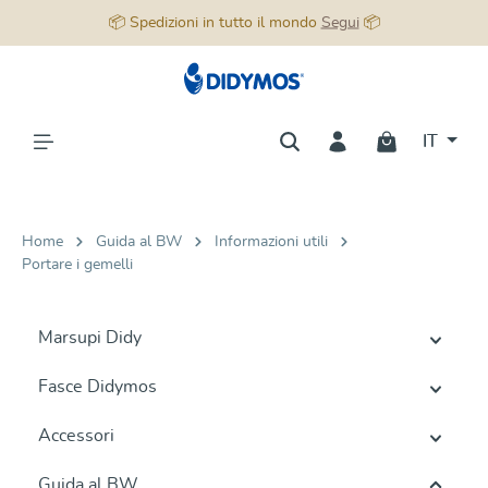
📦 Spedizioni in tutto il mondo
Segui
📦
nuto principale
IT
Home
Guida al BW
Informazioni utili
Portare i gemelli
Marsupi Didy
Fasce Didymos
Accessori
Guida al BW