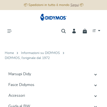
📦 Spedizioni in tutto il mondo
Segui
📦
nuto principale
IT
Home
Informazioni su DIDYMOS
DIDYMOS, l'originale dal 1972
Marsupi Didy
Fasce Didymos
Accessori
Guida al BW