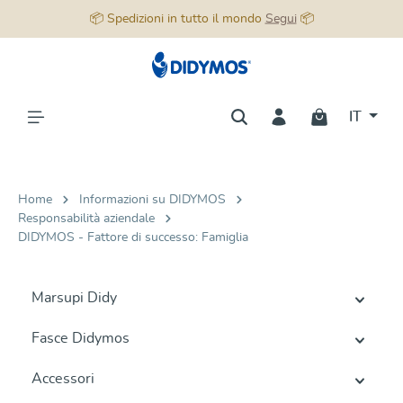
📦 Spedizioni in tutto il mondo
Segui
📦
nuto principale
IT
Home
Informazioni su DIDYMOS
Responsabilità aziendale
DIDYMOS - Fattore di successo: Famiglia
Marsupi Didy
Fasce Didymos
Accessori