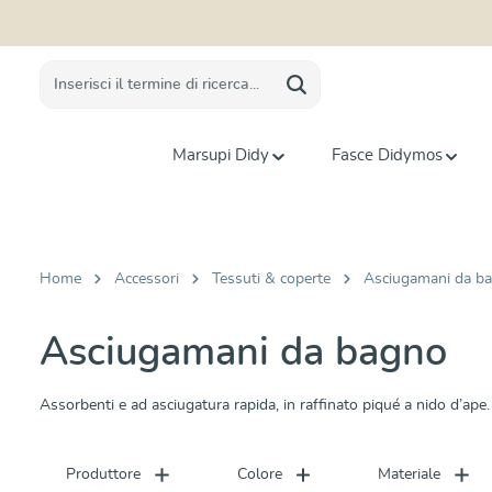
 ricerca
Passa alla navigazione principale
Marsupi Didy
Fasce Didymos
Home
Accessori
Tessuti & coperte
Asciugamani da b
Asciugamani da bagno
Assorbenti e ad asciugatura rapida, in raffinato piqué a nido d’ape.
Produttore
Colore
Materiale