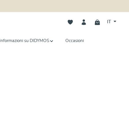
Hai 0 articoli nella lista dei deside
IT
Informazioni su DIDYMOS
Occasioni
Scopri di più