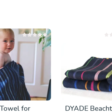
Valutazione media di 0 su 5 stelle
Valut
Towel for
DYADE Beach