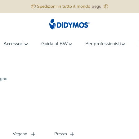
📦 Spedizioni in tutto il mondo
Segui
📦
Accessori
Guida al BW
Per professionisti
agno
Vegano
Prezzo