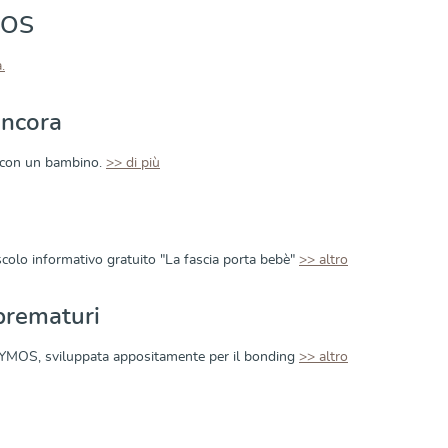
MOS
a
.
ancora
na con un bambino.
>> di più
uscolo informativo gratuito "La fascia porta bebè"
>> altro
 prematuri
DIDYMOS, sviluppata appositamente per il bonding
>> altro