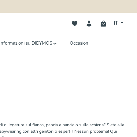
Hai 0 articoli nella lista dei deside
IT
Informazioni su DIDYMOS
Occasioni
di di legatura sul fianco, pancia a pancia o sulla schiena? Siete alla
babywearing con altri genitori o esperti? Nessun problema! Qui