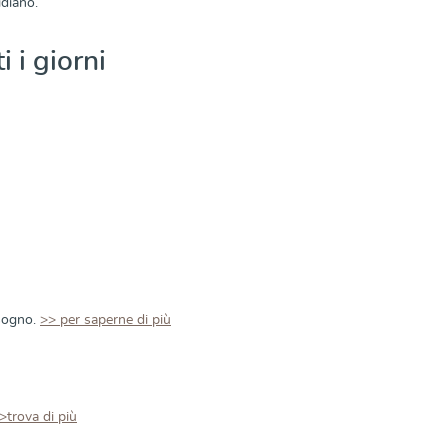
idiano.
i i giorni
isogno.
>> per saperne di più
>trova di più