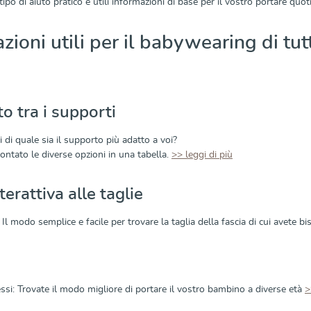
tipo di aiuto pratico e utili informazioni di base per il vostro portare quot
zioni utili per il babywearing di tutt
o tra i supporti
i di quale sia il supporto più adatto a voi?
ntato le diverse opzioni in una tabella.
>> leggi di più
terattiva alle taglie
Il modo semplice e facile per trovare la taglia della fascia di cui avete b
ssi: Trovate il modo migliore di portare il vostro bambino a diverse età
>