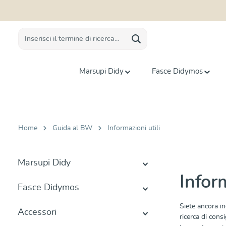
 ricerca
Passa alla navigazione principale
Marsupi Didy
Fasce Didymos
Home
Guida al BW
Informazioni utili
Marsupi Didy
Inform
Fasce Didymos
Siete ancora in
Accessori
ricerca di con