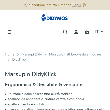
📦 Spedizioni in tutto il mondo
Segui
📦
nuto principale
IT
Home
Marsupi Didy
Marsupio half buckle da annodare
DidyKlick
Marsupio DidyKlick
Ergonomico & flessibile & versatile
• utilizzabile dalla nascita fino all’età toddler
• spallacci da annodare & cintura ventrale con fibbia
• spallacci larghi e apribili
• diverse modalità di legatura per una distribuzione ottimale del