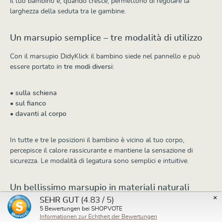
il tuo bambino e, quando cresce, permettono di regolare la
larghezza della seduta tra le gambine.
Un marsupio semplice – tre modalità di utilizzo
Con il marsupio DidyKlick il bambino siede nel pannello e può
essere portato in
tre modi diversi
:
•
sulla schiena
•
sul fianco
•
davanti al corpo
In tutte e tre le posizioni il bambino è vicino al tuo corpo,
percepisce il calore rassicurante e mantiene la sensazione di
sicurezza. Le modalità di legatura sono semplici e intuitive.
Un bellissimo marsupio in materiali naturali
×
(4.83 / 5)
SEHR GUT
Come sempre, DidyKlick è realizzato in puro cotone biologico
5
Bewertungen bei SHOPVOTE
certificato (kbA) ed è disponibile in diversi design. Questo
Informationen zur Echtheit der Bewertungen