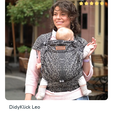
Valutazione media di 5
DidyKlick Leo