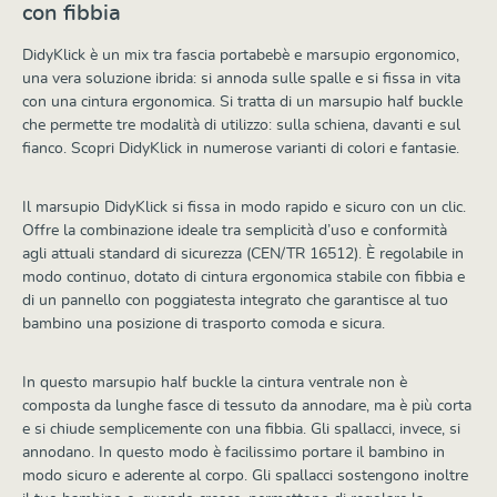
con fibbia
DidyKlick è un mix tra fascia portabebè e marsupio ergonomico,
una vera soluzione ibrida: si annoda sulle spalle e si fissa in vita
con una cintura ergonomica. Si tratta di un marsupio half buckle
che permette tre modalità di utilizzo: sulla schiena, davanti e sul
fianco. Scopri DidyKlick in numerose varianti di colori e fantasie.
Il marsupio DidyKlick si fissa in modo rapido e sicuro con un clic.
Offre la combinazione ideale tra semplicità d’uso e conformità
agli attuali standard di sicurezza (CEN/TR 16512). È regolabile in
modo continuo, dotato di cintura ergonomica stabile con fibbia e
di un pannello con poggiatesta integrato che garantisce al tuo
bambino una posizione di trasporto comoda e sicura.
In questo marsupio half buckle la cintura ventrale non è
composta da lunghe fasce di tessuto da annodare, ma è più corta
e si chiude semplicemente con una fibbia. Gli spallacci, invece, si
annodano. In questo modo è facilissimo portare il bambino in
modo sicuro e aderente al corpo. Gli spallacci sostengono inoltre