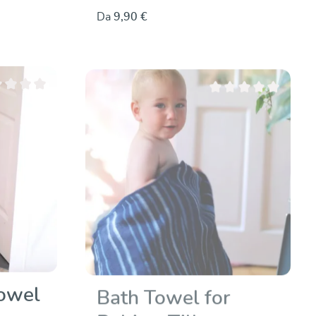
Da
9,90 €
azione media di 0 su 5 stelle
Valutazione media di 0 s
owel
Bath Towel for