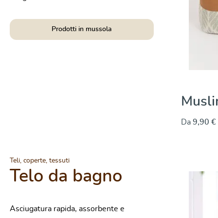
Prodotti in mussola
as Salvia
Musli
Da
9,90 €
Salta la galleri
Teli, coperte, tessuti
Telo da bagno
Valutazione media di 0 su 5 stelle
Asciugatura rapida, assorbente e