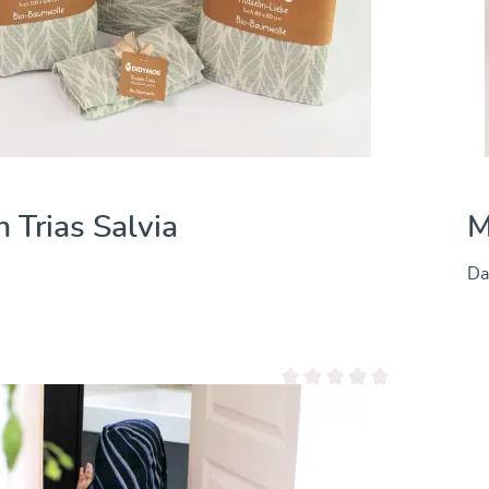
n Trias Sand
M
D
a dei prodotti
Valutazione media di 0 su 5 ste