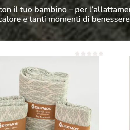
 con il tuo bambino
– per l’allattamen
calore e tanti momenti di benessere
a dei prodotti
Valutazione media di 5 su 5 ste