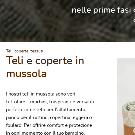
nelle prime fasi
Salta la galleri
Teli, coperte, tessuti
Teli e coperte in
Valutazione media di 0 su 5 stelle
mussola
I nostri teli in mussola sono veri
tuttofare – morbidi, traspiranti e versatili:
perfetti come telo per l’allattamento,
panno per il ruttino, copertina leggera o
foulard. Per offrire comfort e protezione
in ogni momento con il tuo bambino.