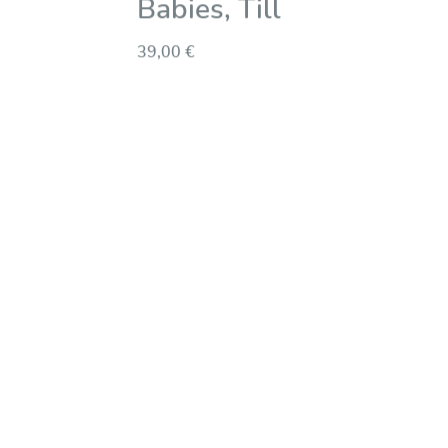
Babies, Till
39,00 €
Dettagli
azione media di 0 su 5 stelle
owel