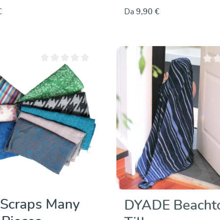
€
Da
9,90 €
Valutazione media di 0 su 5 stelle
Valut
Scraps Many
DYADE Beacht