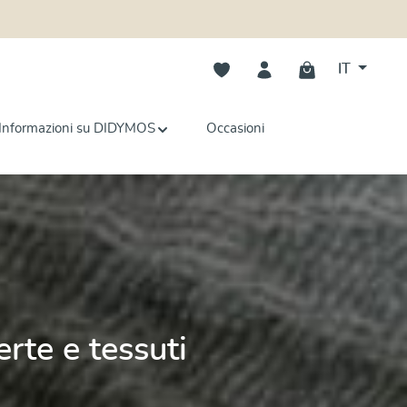
Hai 0 articoli nella lista dei deside
IT
Informazioni su DIDYMOS
Occasioni
rte e tessuti