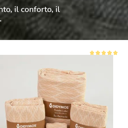
to, il conforto, il
.
lle
Valutazione media di 0