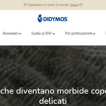
📦 Spedizioni in tutto il mondo
Segui
📦
Accessori
Guida al BW
Per professionisti
li che diventano morbide cope
delicati