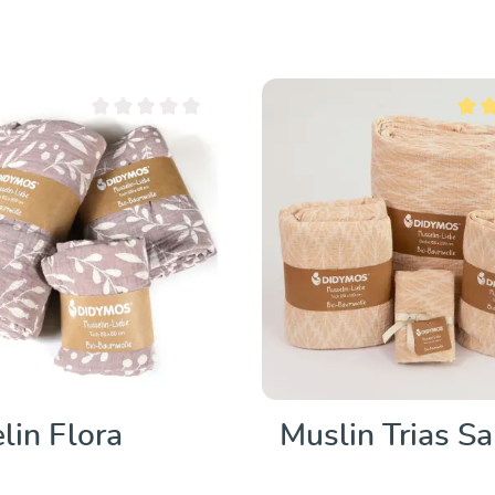
Dettagli
Valutazione media di 0 su 5 stelle
Valut
lin Flora
Muslin Trias S