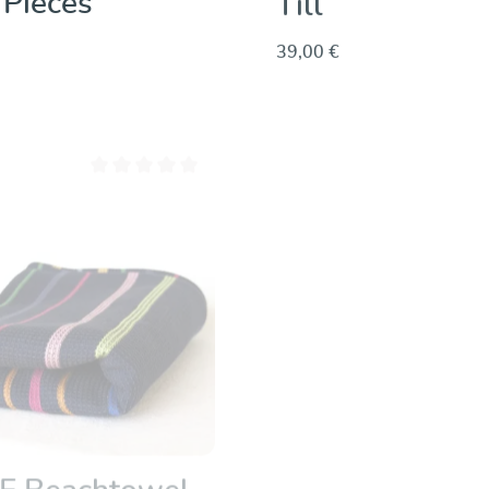
 Pieces
Till
39,00 €
Dettagli
Dettagli
Valutazione media di 0 su 5 stelle
Valut
E Beachtowel
DYADE Beacht