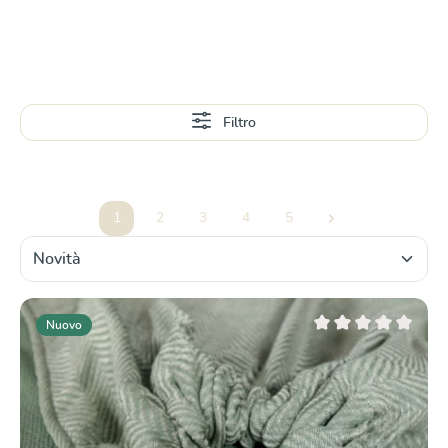
Filtro
1
2
3
4
5
Pagina
Pagina
Pagina
Pagina
Pagina
Nuovo
Valutazione media di 0