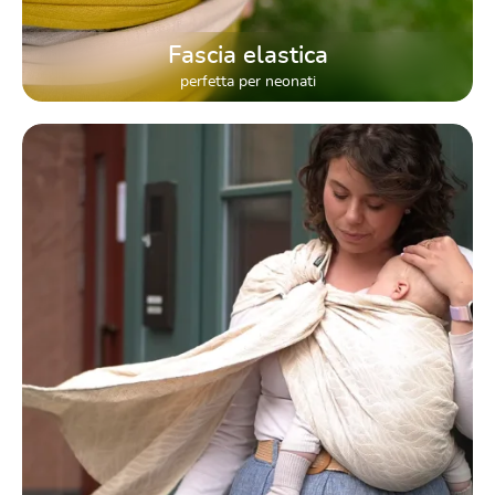
Fascia elastica
perfetta per neonati
DidySling – Ringsling pratica per la fase “su e giù”