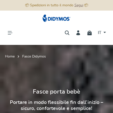
nuto principale
📦 Spedizioni in tutto il mondo
Segui
📦
IT
Home
Fasce Didymos
Fasce porta bebè
Portare in modo flessibile fin dall’inizio –
sicuro, confortevole e semplice!