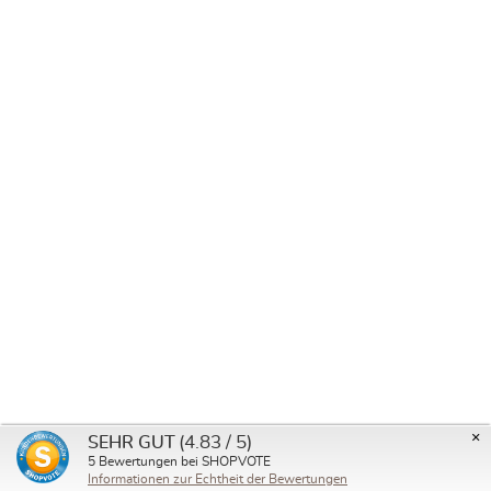
FINO A 9
%
Valutazione media di 0
×
(4.83 / 5)
SEHR GUT
Baby Wrap Sling Hedwych Hearts Felice
5
Bewertungen bei SHOPVOTE
Informationen zur Echtheit der Bewertungen
Da
99,00 €
109,00 €