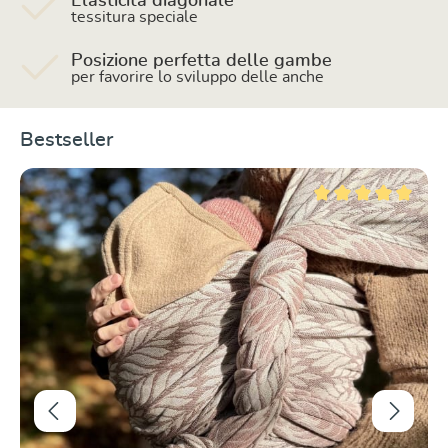
Elasticità diagonale
tessitura speciale
Posizione perfetta delle gambe
per favorire lo sviluppo delle anche
Salta la galleria dei prodotti
Bestseller
 su 5 stelle
Valutazione media di 5