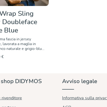
Wrap Sling
y Doubleface
 Blue
ma fascia in jersey
, lavorata a maglia in
nco naturale e grigio-blu
e da coltivazioni
 €
controllate. Il fascino del
ubleface sta nel fatto che
 diversi: il cotone bianco
 un lato e il cotone
dall'altro. l tessuto jersey,
e shop DIDYMOS
Avviso legale
samente elastico, si
utti i movimenti del
avvolge il suo corpo con
a, pur offrendo un
 rivenditore
Informativa sulla priva
completo. Può essere
nificamente e offre