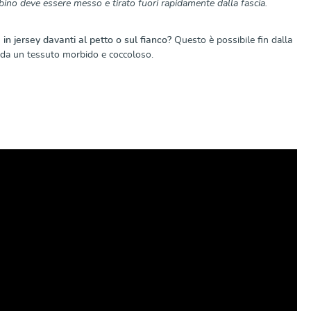
bino deve essere messo e tirato fuori rapidamente dalla fascia.
in jersey davanti al petto o sul fianco?
Questo è possibile fin dalla
o da un tessuto morbido e coccoloso.