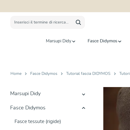
 ricerca
Passa alla navigazione principale
Marsupi Didy
Fasce Didymos
Home
Fasce Didymos
Tutorial fascia DIDYMOS
Tutori
Marsupi Didy
Fasce Didymos
Fasce tessute (rigide)