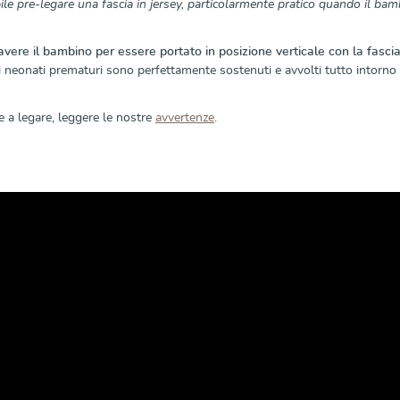
le pre-legare una fascia in jersey, particolarmente pratico quando il bam
vere il bambino per essere portato in posizione verticale con la fascia 
 i neonati prematuri sono perfettamente sostenuti e avvolti tutto intorn
re a legare, leggere le nostre
avvertenze
.