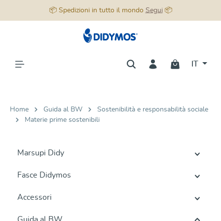
📦 Spedizioni in tutto il mondo
Segui
📦
nuto principale
IT
Home
Guida al BW
Sostenibilità e responsabilità sociale
Materie prime sostenibili
Marsupi Didy
Fasce Didymos
Accessori
Guida al BW