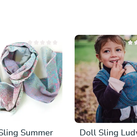
Valutazione media di 0 su 5 stelle
Valut
 Sling Summer
Doll Sling Lu