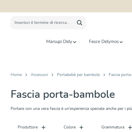
 ricerca
Passa alla navigazione principale
Marsupi Didy
Fasce Didymos
Home
Accessori
Portabebè per bambole
Fascia port
Fascia porta-bambole
Portare con una vera fascia è un’esperienza speciale anche per i più 
Produttore
Colore
Grammatura