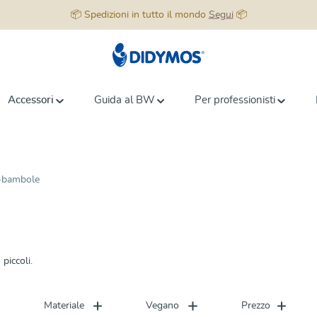
📦 Spedizioni in tutto il mondo
Segui
📦
Accessori
Guida al BW
Per professionisti
a-bambole
piccoli.
Materiale
Vegano
Prezzo