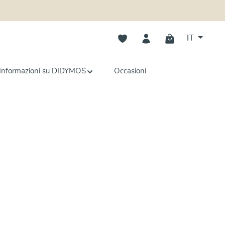
Hai 0 articoli nella lista dei deside
IT
Informazioni su DIDYMOS
Occasioni
Scopri di più