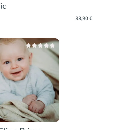
ic
38,90 €
Dettagli
Dettagli
Valutazione media di 0 su 5 stelle