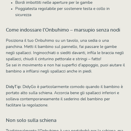
Bordi imbottiti nelle aperture per le gambe
Poggiatesta regolabile per sostenere testa e collo in
sicurezza
Come indossare l’Onbuhimo – marsupio senza nodi
Posiziona il tuo Onbuhimo su un tavolo, una sedia o una
panchina. Metti il bambino sul pannello, fai passare le gambe
negli spallacci. Inginocchiati o siediti davanti, infila le braccia negli
spallacci, chiudi il cinturino pettorale e stringi – fatto!
Se sei in movimento e non hai superfici d’appoggio, puoi aiutare il
bambino a infilarsi negli spallacci anche in piedi.
DidyTip:
DidyGo è particolarmente comodo quando il bambino è
portato alto sulla schiena. Accorcia bene gli spallacci inferiori e
solleva contemporaneamente il sederino del bambino per
facilitare la regolazione.
Non solo sulla schiena
Tradizionalmente l’Onbuhimo è una portabebè per la schiena, ma