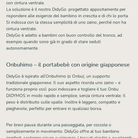
con cintura ventrale.
La soluzione è il nostro DidyGo: progettato appositamente per
rispondere alle esigenze del bambino in crescita e di chi lo porta.
Si indossa con la stessa semplicità di uno zaino, perché non ha
cintura ventrale.
DidyGo è adatto a bambini con buon controllo del tronco, ad
esempio quando sono già in grado di stare seduti
autonomamente.
Onbuhimo – il portabebè con origine giapponese
DidyGo è ispirato all’Onbuhimo (o Onbu), un supporto
tradizionale giapponese. Il suo aspetto ricorda uno zaino – e
funziona proprio così: puoi indossare e togliere il tuo Onbu
DIDYMOS in modo rapido e semplice, senza cintura ventrale. Il
peso è distribuito sulle spalle. Inoltre è leggero, compatto e
pieghevole, perfetto per entrare in qualsiasi borsa.
Per brevi pause durante una passeggiata, per coccole o
semplicemente in movimento: DidyGo offre al tuo bambino
comfort, sostegno sicuro e vicinanza. I tessuti elastici e avvolgenti