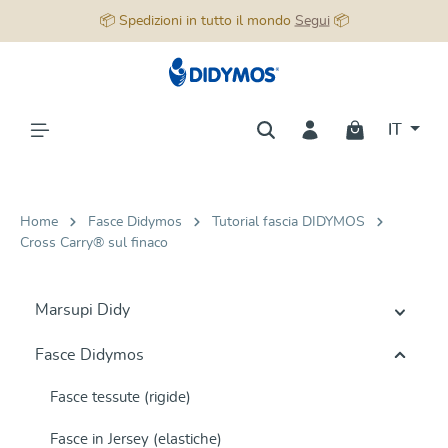
📦 Spedizioni in tutto il mondo
Segui
📦
nuto principale
IT
Home
Fasce Didymos
Tutorial fascia DIDYMOS
Cross Carry® sul finaco
Marsupi Didy
Fasce Didymos
Fasce tessute (rigide)
Fasce in Jersey (elastiche)