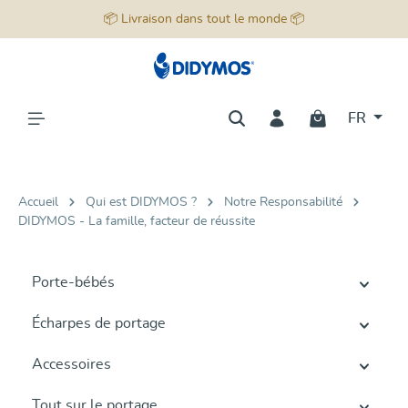
📦 Livraison dans tout le monde 📦
tenu principal
FR
Accueil
Qui est DIDYMOS ?
Notre Responsabilité
DIDYMOS - La famille, facteur de réussite
Porte-bébés
Écharpes de portage
Accessoires
Tout sur le portage