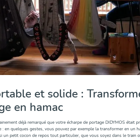
rtable et solide : Transfor
ge en hamac
ainement déjà remarqué que votre écharpe de portage DIDYMOS était prat
e : en quelques gestes, vous pouvez par exemple la transformer en un ham
i un petit cocon de repos tout particulier, que vous soyez dans le train 