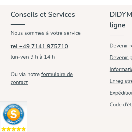
Conseils et Services
DIDYM
ligne
Nous sommes à votre service
Devenir 
tel +49 7141 975710
lun-ven 9 h à 14 h
Devenir p
Informati
Ou via notre
formulaire de
Enregistr
contact
.
Expéditi
Code d’é