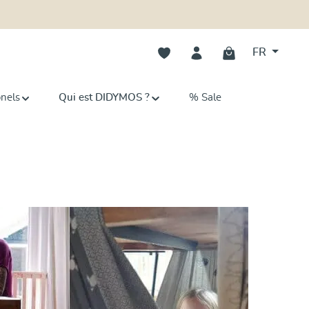
Vous avez 0 articles dans votre li
FR
onels
Qui est DIDYMOS ?
% Sale