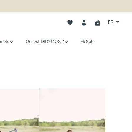
Vous avez 0 articles dans votre li
FR
onels
Qui est DIDYMOS ?
% Sale