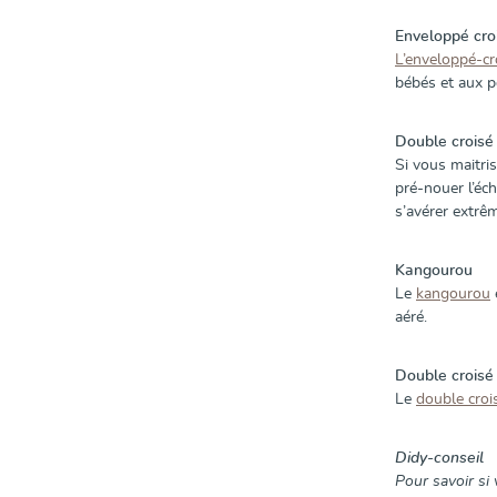
Enveloppé cro
L’enveloppé-cr
bébés et aux p
Double croisé
Si vous maitri
pré-nouer l’éch
s’avérer extrê
Kangourou
Le
kangourou
aéré.
Double croisé
Le
double croi
Didy-conseil
Pour savoir si 