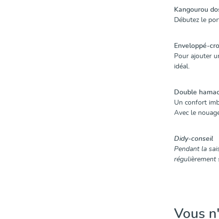
Kangourou dos
Débutez le po
Enveloppé-cro
Pour ajouter un
idéal.
Double hamac
Un confort imb
Avec le nouag
Didy-conseil
Pendant la sais
régulièrement 
Vous n'