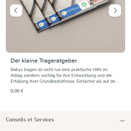
Der kleine Trageratgeber
Babys tragen ist nicht nur eine praktische Hilfe im
Alltag sondern wichtig für ihre Entwicklung und die
Erfüllung ihrer Grundbedürfnisse. Einfacher als auf dem
Arm geht es in einer Tragehilfe oder einem Tragetuch –
0,00 €
doch wie fange ich an und wo bekomme ich
Informationen über das Tragen? Wir zeigen Dir, dass es
einfacher ist, als es auf den ersten Blick erscheint. Unser
kleiner Trageratgeber nimmt Dich mit in die Welt des
Tragens. Als Experten erklären wir Dir die Basics und
Conseils et Services
geben und Tipps rund um das Tragen von Babies.
Verschaffe Dir einen Überblick über die Vorteile des