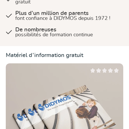
gratuit
Plus d’un million de parents
font confiance à DIDYMOS depuis 1972 !
De nombreuses
possibilités de formation continue
Ignorer la galerie de produits
Matériel d’information gratuit
Note moyenne de 0 su