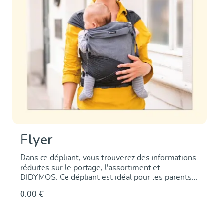
Flyer
Dans ce dépliant, vous trouverez des informations
réduites sur le portage, l'assortiment et
DIDYMOS. Ce dépliant est idéal pour les parents
intéressés comme première information sur le
0,00 €
portage.