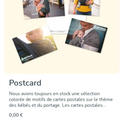
Postcard
Nous avons toujours en stock une sélection
colorée de motifs de cartes postales sur le thème
des bébés et du portage. Les cartes postales
peuvent être écrites et adressées. Vous les
0,00 €
recevez gratuitement et mélangées en fonction du
nombre d'exemplaires.