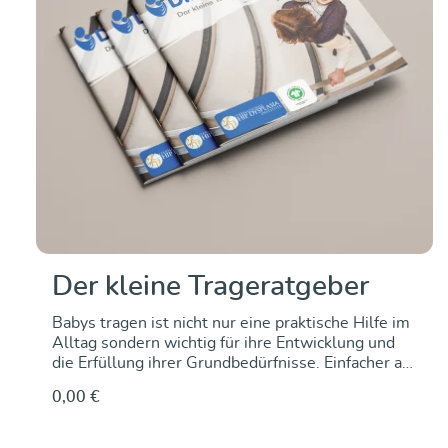
Der kleine Trageratgeber
Babys tragen ist nicht nur eine praktische Hilfe im
Alltag sondern wichtig für ihre Entwicklung und
die Erfüllung ihrer Grundbedürfnisse. Einfacher als
auf dem Arm geht es in einer Tragehilfe oder
0,00 €
einem Tragetuch – doch wie fange ich an und wo
bekomme ich Informationen über das Tragen? Wir
zeigen Dir, dass es einfacher ist, als es auf den