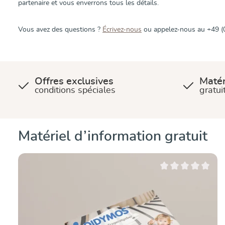
partenaire et vous enverrons tous les détails.
Vous avez des questions ?
Écrivez-nous
ou appelez-nous au +49 (
Offres exclusives
Matér
conditions spéciales
gratui
Ignorer la galerie de produits
Matériel d’information gratuit
Note moyenne de 0 s