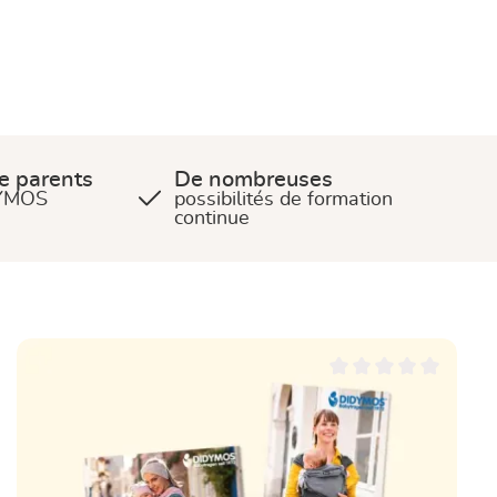
de parents
De nombreuses
DYMOS
possibilités de formation
continue
 5 étoiles
Note moyenne de 0 sur 5