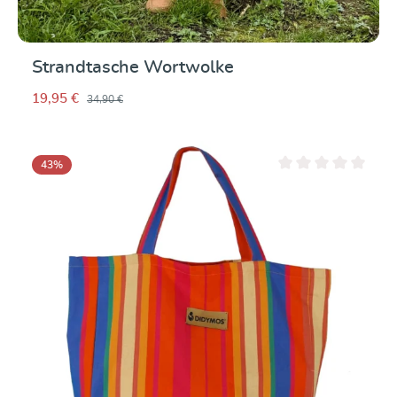
Strandtasche Wortwolke
19,95 €
34,90 €
43
%
Note moyenne de 0 su