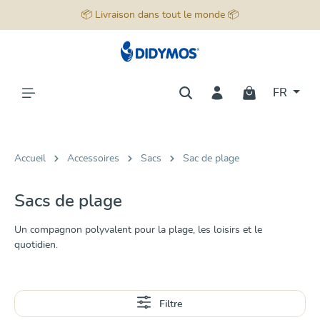
📦 Livraison dans tout le monde 📦
tenu principal
FR
Accueil
Accessoires
Sacs
Sac de plage
Sacs de plage
Un compagnon polyvalent pour la plage, les loisirs et le
quotidien.
En savoir plus
Filtre