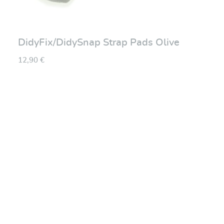
DidyFix/DidySnap Strap Pads Olive
12,90 €
Note moyenne de 0 su