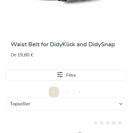
Waist Belt for DidyKlick and DidySnap
De
19,80 €
Filtre
1
2
Page
Page
Note moyenne de 0 su