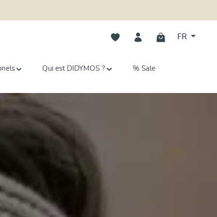
Vous avez 0 articles dans votre li
FR
onels
Qui est DIDYMOS ?
% Sale