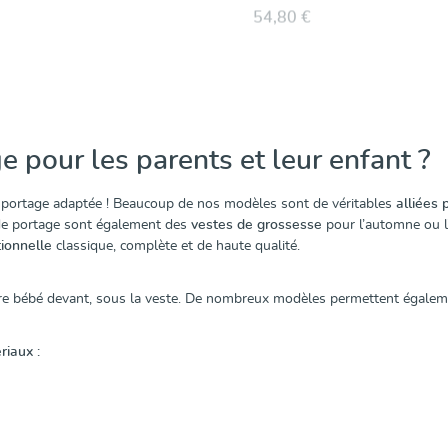
54,80 €
Découvrir & ache
 pour les parents et leur enfant ?
 portage adaptée ! Beaucoup de nos modèles sont de véritables
alliées 
s de portage sont également des
vestes de grossesse
pour l’automne ou l’
ionnelle
classique, complète et de haute qualité.
re bébé devant, sous la veste. De nombreux modèles permettent égaleme
riaux :