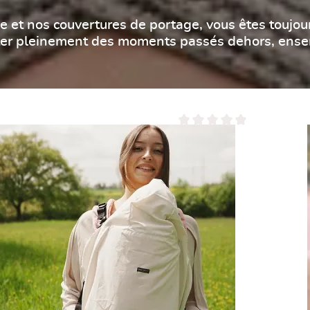
e et nos couvertures de portage, vous êtes toujou
ter pleinement des moments passés dehors, ens
rie de produits
Note moyenne de 0 sur 5 étoil