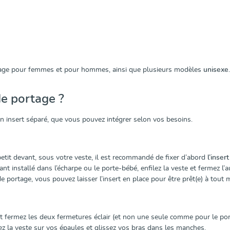
age pour femmes et pour hommes, ainsi que plusieurs modèles
unisexe
.
e portage ?
n insert séparé, que vous pouvez intégrer selon vos besoins.
etit devant, sous votre veste, il est recommandé de fixer d’abord
l’inser
nt installé dans l’écharpe ou le porte-bébé, enfilez la veste et fermez l’au
 portage, vous pouvez laisser l’insert en place pour être prêt(e) à tout
t fermez les deux fermetures éclair (et non une seule comme pour le por
sez la veste sur vos épaules et glissez vos bras dans les manches.