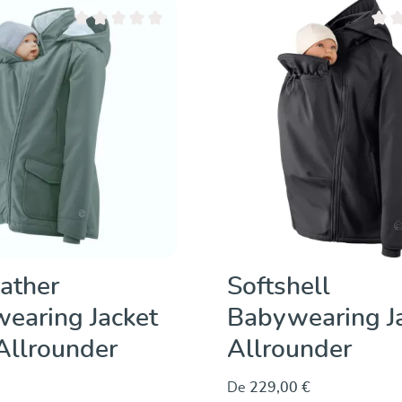
Note moyenne de 0 sur 5 étoiles
Note 
ather
Softshell
earing Jacket
Babywearing J
Allrounder
Allrounder
De
229,00 €