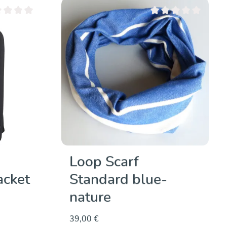
moyenne de 0 sur 5 étoiles
Note moyenne de 0 sur 5
Loop Scarf
acket
Standard blue-
nature
39,00 €