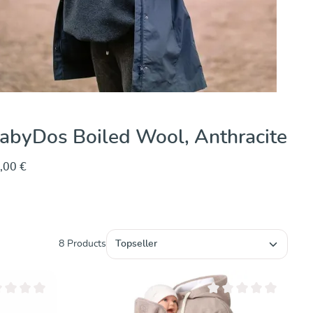
abyDos Boiled Wool, Anthracite
,00 €
8 Products
moyenne de 0 sur 5 étoiles
Note moyenne de 0 sur 5