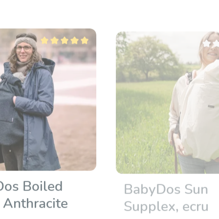
Note moyenne de 5 sur 5 étoiles
Note 
os Boiled
BabyDos Sun
 Anthracite
Supplex, ecru