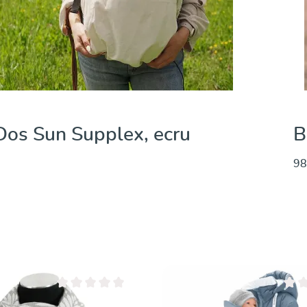
os Sun Supplex, ecru
B
98
Découvrir & acheter
Note moyenne de 0 sur 5 étoiles
Note 