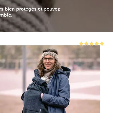
rs bien protégés et pouvez
emble.
es
Note moyenne de 5 su