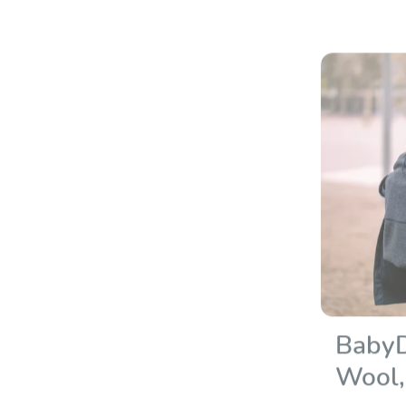
BabyD
Wool,