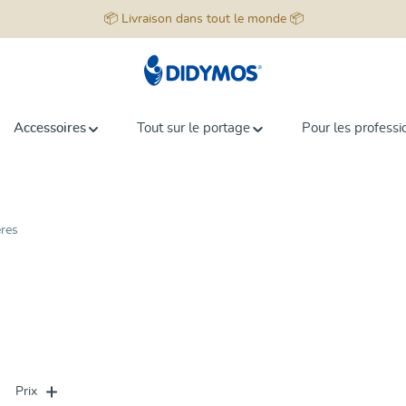
📦 Livraison dans tout le monde 📦
Accessoires
Tout sur le portage
Pour les professi
ères
Prix