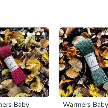
Note moyenne de 0 sur 5 étoiles
Note
ers Baby
Warmers Bab