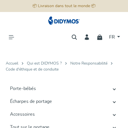
📦 Livraison dans tout le monde 📦
tenu principal
FR
Accueil
Qui est DIDYMOS ?
Notre Responsabilité
Code d'éthique et de conduite
Porte-bébés
Écharpes de portage
Accessoires
Tout sur le portage