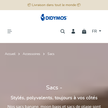
📦 Livraison dans tout le monde 📦
tenu principal
FR
Accueil
Accessoires
Sacs
Sacs -
Stylés, polyvalents, toujours à vos côtés
Nos sacs banane, moon bags et sacs de plage sont