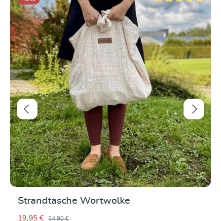
r 5 étoiles
Note moyenne de 5 su
Strandtasche Wortwolke
19,95 €
34,90 €