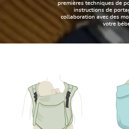
premières techniques de po
instructions de port
collaboration avec des mo
votre béb
Guide DidyFlow
Guide DidyKli