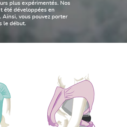
eurs plus expérimentés. Nos
nt été développées en
 Ainsi, vous pouvez porter
 le début.
Guide DidyKlick Toddler