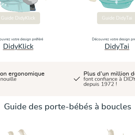
Guide DidyKlick
Guide DidyTai
uvrez votre design préféré
Découvrez votre design pr
DidyKlick
DidyTai
ion ergonomique
Plus d’un million 
nouille
font confiance à DI
depuis 1972 !
Guide des porte-bébés à boucles
nap
Guide DidyGo