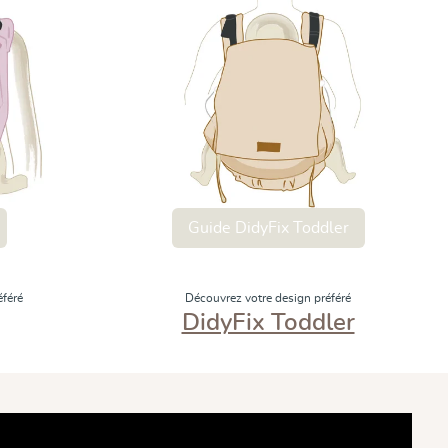
Guide DidyFix Toddler
éféré
Découvrez votre design préféré
DidyFix Toddler