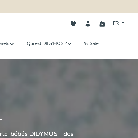
Vous avez 0 articles dans votre li
FR
onels
Qui est DIDYMOS ?
% Sale
–
s porte-bébés DIDYMOS – des