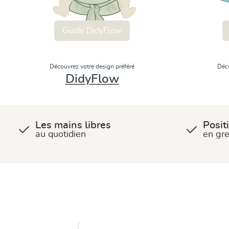
Guide DidyFlow
Découvrez votre design préféré
Déco
DidyFlow
Les mains libres
Posit
au quotidien
en gre
Guide DidyFix
Guide DidyS