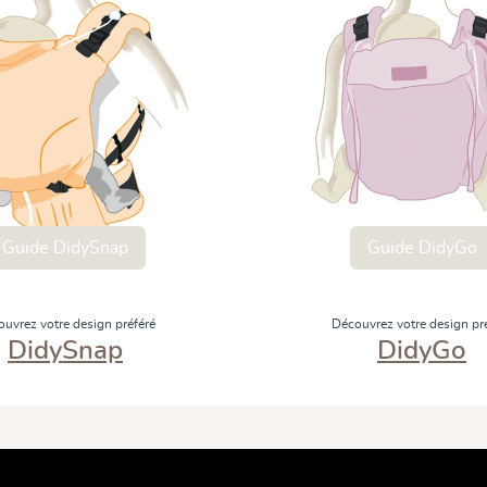
Guide DidySnap
Guide DidyGo
uvrez votre design préféré
Découvrez votre design pr
DidySnap
DidyGo