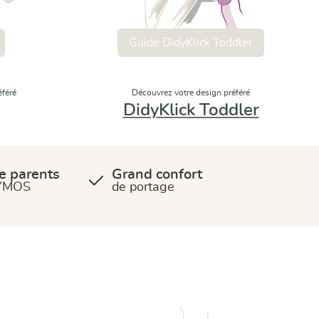
Guide DidyKlick Toddler
éféré
Découvrez votre design préféré
DidyKlick Toddler
de parents
Grand confort
DYMOS
de portage
Guide DidyFix Toddler