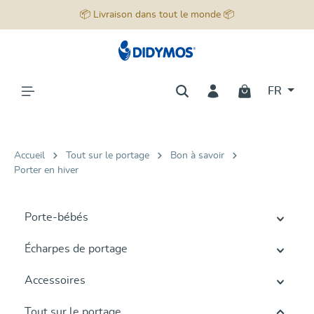
📦 Livraison dans tout le monde 📦
tenu principal
FR
Accueil
Tout sur le portage
Bon à savoir
Porter en hiver
Porte-bébés
Écharpes de portage
Accessoires
Tout sur le portage