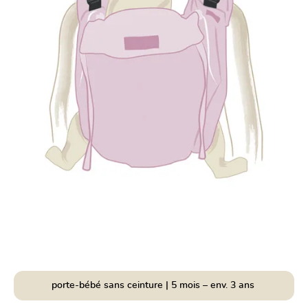
porte-bébé sans ceinture | 5 mois – env. 3 ans