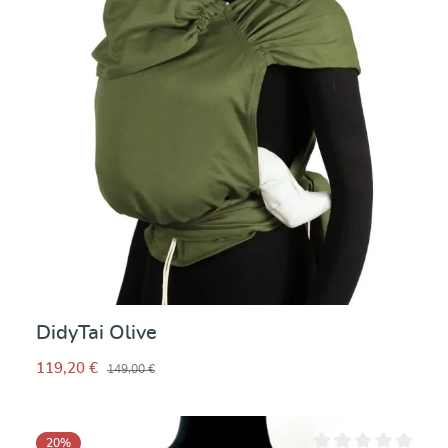
DidyTai Olive
119,20 €
149,00 €
20
%