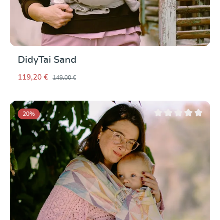
DidyTai Sand
119,20 €
149,00 €
20
%
Note moyenne de 0 su