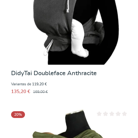
DidyTai Doubleface Anthracite
Variantes de
119,20 €
135,20 €
169,00 €
20
%
Note moyenne de 0 su