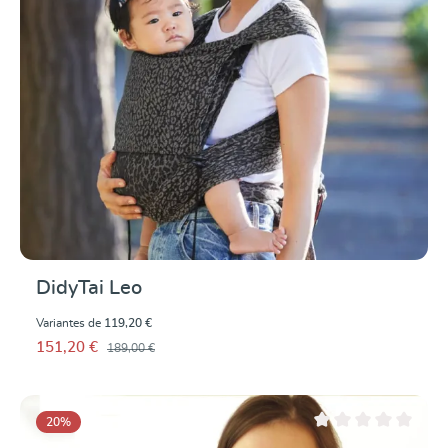
DidyTai Leo
Variantes de
119,20 €
151,20 €
189,00 €
20
%
Note moyenne de 0 su