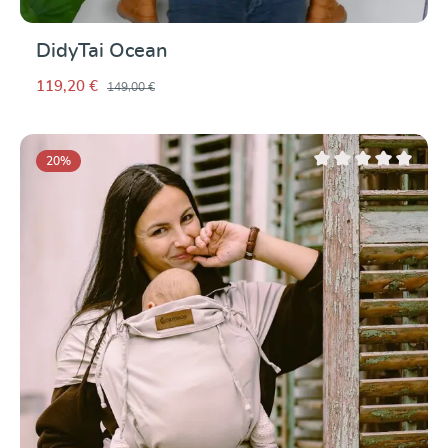
DidyTai Ocean
119,20 €
149,00 €
20
%
Note moyenne de 0 su