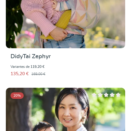
DidyTai Zephyr
Variantes de
119,20 €
135,20 €
169,00 €
20
%
Note moyenne de 0 su