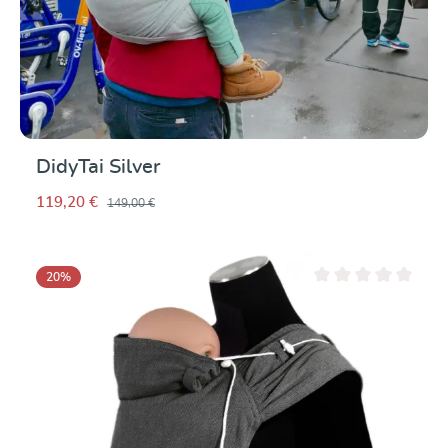
DidyTai Silver
119,20 €
149,00 €
20
%
Note moyenne de 0 su