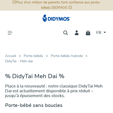
📦 Livraison dans tout le monde 📦
tenu principal
💥Plus d'un million de parents font confiance aux porte-
💥Trouverez votre porte-bébé avec notre
comparateur
d'outils de portage interactif
bébés DIDYMOS 💥
💥
FR
Accueil
Porte-bébés
Porte-bébés hybride
DidyTai - Meh-dai
% DidyTai Meh Dai %
Place à la nouveauté : notre classique DidyTai Meh
Dai est actuellement disponible à prix réduit –
jusqu’à épuisement des stocks.
Porte-bébé sans boucles