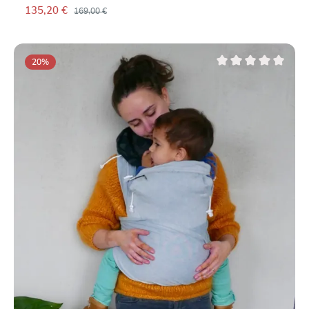
135,20 €
169,00 €
20
%
Note moyenne de 0 su