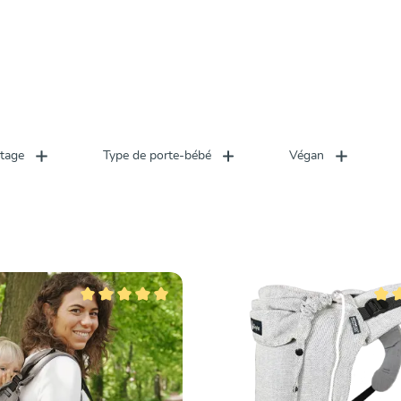
rtage
Type de porte-bébé
Végan
Note moyenne de 5 sur 5 étoiles
Note