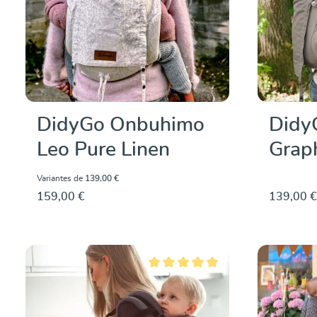
DidyGo Onbuhimo
Didy
Leo Pure Linen
Graph
Variantes de
139,00 €
159,00 €
139,00 €
Note moyenne de 5 sur 5 étoiles