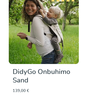
Note moyenne de 5 sur 5 étoiles
DidyGo Onbuhimo
Sand
139,00 €