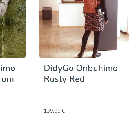
himo
DidyGo Onbuhimo
rom
Rusty Red
139,00 €