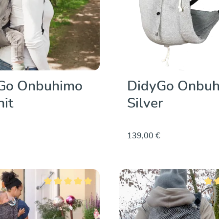
Go Onbuhimo
DidyGo Onbu
it
Silver
139,00 €
Note moyenne de 5 sur 5 étoiles
Note