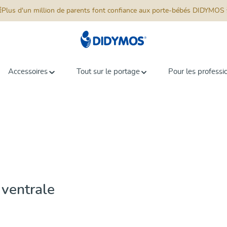
📦 Livraison dans tout le monde 📦
uverez votre porte-bébé avec notre
Plus d'un million de parents font confiance aux porte-bébés DIDYMOS 
comparateur d'outils de portage inter
Accessoires
Tout sur le portage
Pour les professi
 ventrale