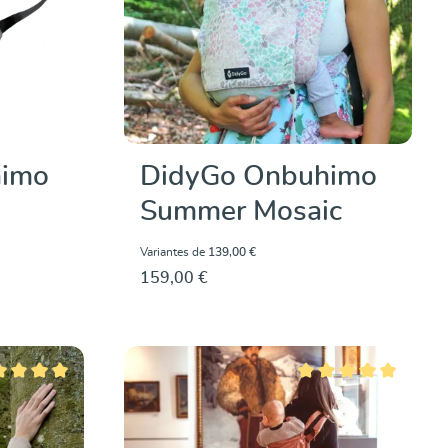
himo
DidyGo Onbuhimo
Summer Mosaic
Variantes de
139,00 €
159,00 €
 moyenne de 5 sur 5 étoiles
Note moyenne de 5 sur 5