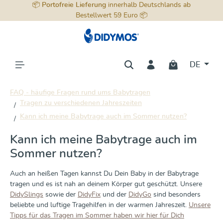
📦
Portofreie Lieferung
innerhalb Deutschlands ab
alt springen
Bestellwert 59 Euro 📦
DE
FAQ - häufige Fragen rund ums Babytragen
Tragen zu verschiedenen Jahreszeiten
Kann ich meine Babytrage auch im Sommer nutzen?
Kann ich meine Babytrage auch im
Sommer nutzen?
Auch an heißen Tagen kannst Du Dein Baby in der Babytrage
tragen und es ist nah an deinem Körper gut geschützt. Unsere
DidySlings
sowie der
DidyFix
und der
DidyGo
sind besonders
beliebte und luftige Tragehilfen in der warmen Jahreszeit.
Unsere
Tipps für das Tragen im Sommer haben wir hier für Dich