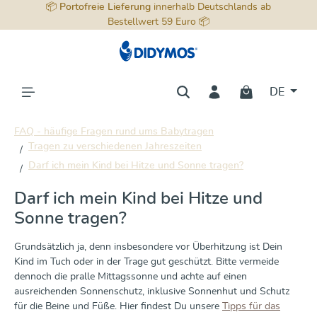
📦
Portofreie Lieferung
innerhalb Deutschlands ab
alt springen
Bestellwert 59 Euro 📦
DE
FAQ - häufige Fragen rund ums Babytragen
Tragen zu verschiedenen Jahreszeiten
Darf ich mein Kind bei Hitze und Sonne tragen?
Darf ich mein Kind bei Hitze und
Sonne tragen?
Grundsätzlich ja, denn insbesondere vor Überhitzung ist Dein
Kind im Tuch oder in der Trage gut geschützt. Bitte vermeide
dennoch die pralle Mittagssonne und achte auf einen
ausreichenden Sonnenschutz, inklusive Sonnenhut und Schutz
für die Beine und Füße. Hier findest Du unsere
Tipps für das