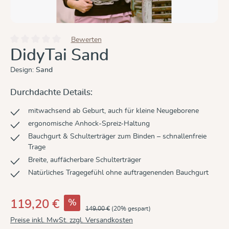
Bewerten
Durchschnittliche Bewertung von 0 von 5 Sternen
DidyTai Sand
Design:
Sand
Durchdachte Details:
mitwachsend ab Geburt, auch für kleine Neugeborene
ergonomische Anhock-Spreiz-Haltung
Bauchgurt & Schulterträger zum Binden – schnallenfreie
Trage
Breite, auffächerbare Schulterträger
Natürliches Tragegefühl ohne auftragenenden Bauchgurt
%
119,20 €
149,00 €
(20% gespart)
Preise inkl. MwSt. zzgl. Versandkosten