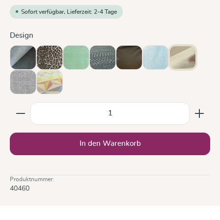
Sofort verfügbar, Lieferzeit: 2-4 Tage
auswählen
Design
Doubleface Anthrazit
Leo
Lisca Karibik
Metro Monochrom
Olive
Ozean
Sand
Silber
Zephyr
Produkt Anzahl: Gib den gewünschten Wert ein oder b
In den Warenkorb
Produktnummer:
40460