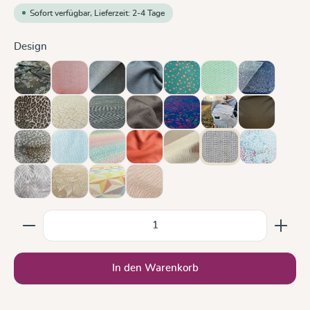
Sofort verfügbar, Lieferzeit: 2-4 Tage
auswählen
Design
Blaue Blüte
Chili
Doubleface Anthrazit
Graphit
Hope
Jade
Kipos
Leo
Leo Pure
Metro Monochrom
Mocca
Mosaik Sparks in the Dark
Ocean and Clouds
Olive
Olivenzweig
Ozean
Prima Aurora
Rusty Red
Sand
Silber
Sommermos
Trias Creme Leinen
Zauberwald Mandel
Zephyr
Zimt
Produkt Anzahl: Gib den gewünschten Wert ein oder b
In den Warenkorb