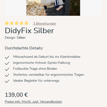
3 Bewertungen
Durchschnittliche Bewertung von 5 von 5 Sternen
DidyFix Silber
Design:
Silber
Durchdachte Details:
Mitwachsend ab Geburt bis ins Kleinkindalter
ergonomische Anhock-Spreiz-Haltung
Fullbuckle Trage ohne Binden
Stufenlos verstellbar für ergonomisches Tragen
Idealer Begleiter für unterwegs
139,00 €
Preise inkl. MwSt. zzgl. Versandkosten