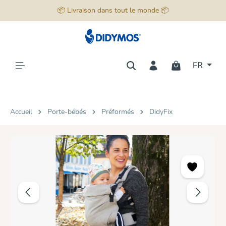
📦 Livraison dans tout le monde 📦
tenu principal
FR
Accueil
Porte-bébés
Préformés
DidyFix
Ignorer la galerie d'images