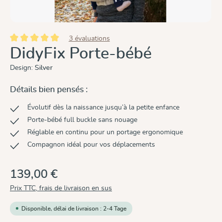
3 évaluations
Note moyenne de 5 sur 5 étoiles
DidyFix Porte-bébé
Design:
Silver
Détails bien pensés :
Évolutif dès la naissance jusqu’à la petite enfance
Porte-bébé full buckle sans nouage
Réglable en continu pour un portage ergonomique
Compagnon idéal pour vos déplacements
139,00 €
Prix TTC, frais de livraison en sus
Disponible, délai de livraison : 2-4 Tage