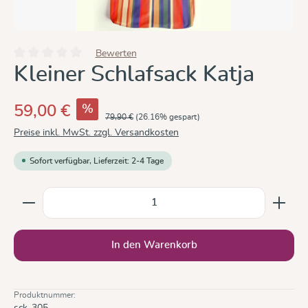
Bewerten
Durchschnittliche Bewertung von 0 von 5 Sternen
Kleiner Schlafsack Katja
%
59,00 €
79,90 €
(26.16% gespart)
Preise inkl. MwSt. zzgl. Versandkosten
Sofort verfügbar, Lieferzeit: 2-4 Tage
Produkt Anzahl: Gib den gewünschten Wert ein oder b
In den Warenkorb
Produktnummer:
sck-305