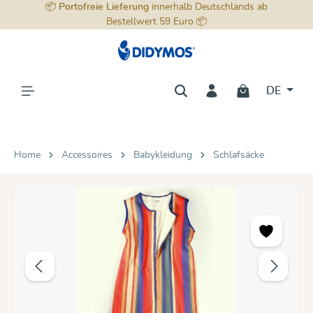
📦
Portofreie Lieferung
innerhalb Deutschlands ab
alt springen
Bestellwert 59 Euro 📦
DE
Home
Accessoires
Babykleidung
Schlafsäcke
Bildergalerie überspringen