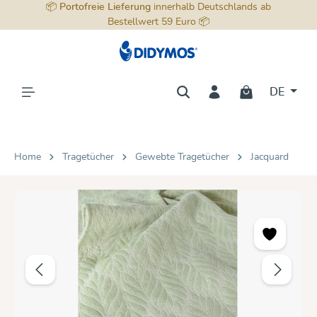
📦
Portofreie Lieferung
innerhalb Deutschlands ab
alt springen
Bestellwert 59 Euro 📦
DE
Home
Tragetücher
Gewebte Tragetücher
Jacquard
Bildergalerie überspringen