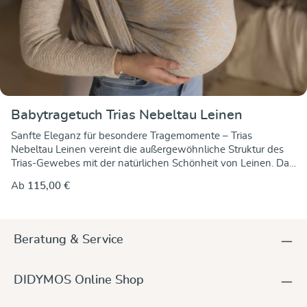
Babytragetuch Trias Nebeltau Leinen
Sanfte Eleganz für besondere Tragemomente – Trias
Nebeltau Leinen vereint die außergewöhnliche Struktur des
Trias-Gewebes mit der natürlichen Schönheit von Leinen. Das
zarte hellblau erinnert an morgendlichen Nebel, der sich über
Ab
115,00 €
die Landschaft legt, während das Material mit seiner
Luftigkeit und Stabilität überzeugt. Ein Tragetuch, das
Leichtigkeit und Halt perfekt kombiniert – für kuschelige Nähe
und höchsten Tragekomfort.Dank der besonderen
Beratung & Service
Webtechnik mit drei Schussgarnen offenbart das Tuch auf
jeder Seite ein anderes Gesicht – ein wunderschönes Beispiel
hoher Webkunst.
DIDYMOS Online Shop