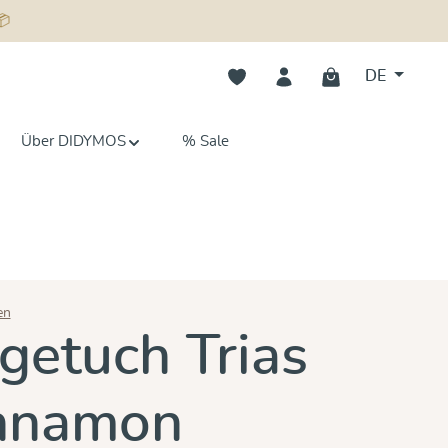
📦
Du hast 0 Produkte auf dem Merk
DE
Über DIDYMOS
% Sale
en
n 5 von 5 Sternen
getuch Trias
innamon