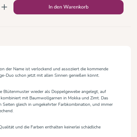
b den gewünschten Wert ein oder benutze
In den Warenkorb
on der Name ist verlockend und assoziiert die kommende
rage-Duo schon jetzt mit allen Sinnen genießen könnt.
e Blütenmuster wieder als Doppelgewebe angelegt, auf
 kombiniert mit Baumwollgarnen in Mokka und Zimt. Das
en Seiten gleich in umgekehrter Farbkombination, und immer
echend.
ualität und die Farben enthalten keinerlei schädliche