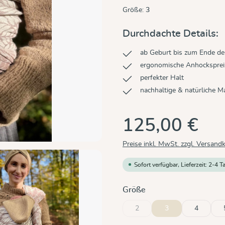
Größe:
3
Durchdachte Details:
ab Geburt bis zum Ende der
ergonomische Anhockspreiz
perfekter Halt
nachhaltige & natürliche Ma
125,00 €
Preise inkl. MwSt. zzgl. Versand
Sofort verfügbar, Lieferzeit: 2-4 T
auswählen
Größe
2
3
4
(Diese Option ist zurzeit nicht ve