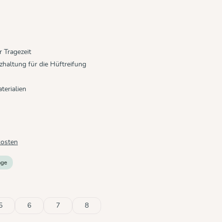
 Tragezeit
haltung für die Hüftreifung
terialien
kosten
age
5
6
7
8
rfügbar.)