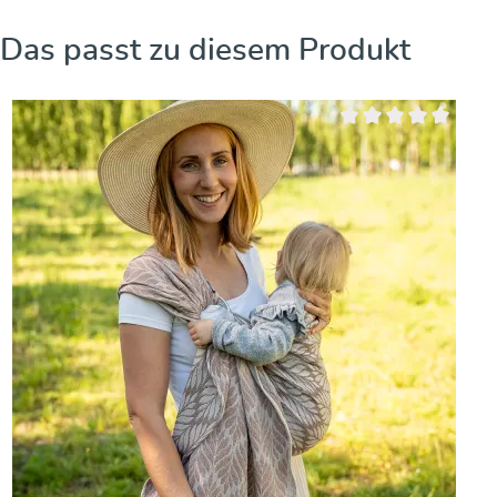
Produktgalerie überspringen
Das passt zu diesem Produkt
Durchschnittliche Bew