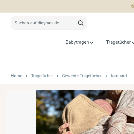
springen
Zur Hauptnavigation springen
Babytragen
Tragetücher
Home
Tragetücher
Gewebte Tragetücher
Jacquard
Bildergalerie überspringen