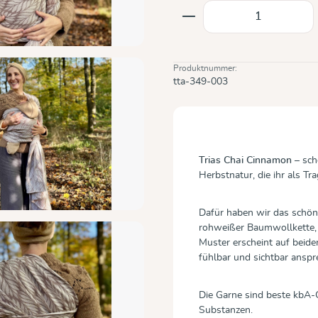
Produkt Anzahl: Gi
Produktnummer:
tta-349-003
Trias Chai Cinnamon
– sch
Herbstnatur, die ihr als T
Dafür haben wir das schön
rohweißer Baumwollkette,
Muster erscheint auf beid
fühlbar und sichtbar anspr
Die Garne sind beste kbA-Q
Substanzen.