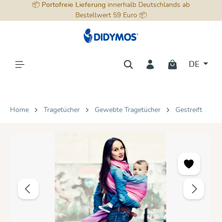
📦
Portofreie Lieferung
innerhalb Deutschlands ab
alt springen
Bestellwert 59 Euro 📦
DE
Home
Tragetücher
Gewebte Tragetücher
Gestreift
Bildergalerie überspringen