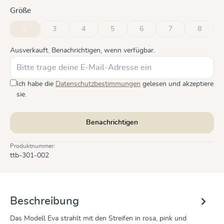
auswählen
Größe
2
3
4
5
6
7
8
(Diese Option ist zurzeit nicht verfügbar.)
(Diese Option ist zurzeit nicht verfügbar.)
(Diese Option ist zurzeit nicht verfügbar.)
(Diese Option ist zurzeit nicht verfügbar.)
(Diese Option ist zurzeit nicht 
(Diese Option ist zur
(Diese Op
Ausverkauft. Benachrichtigen, wenn verfügbar.
Ich habe die
Datenschutzbestimmungen
gelesen und akzeptiere
sie.
Benachrichtigen
Produktnummer:
ttb-301-002
Beschreibung
Das Modell Eva strahlt mit den Streifen in rosa, pink und