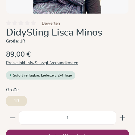
Bewerten
Durchschnittliche Bewertung von 0 von 5 Sternen
DidySling Lisca Minos
Größe:
1R
89,00 €
Preise inkl. MwSt. zzgl. Versandkosten
Sofort verfügbar, Lieferzeit: 2-4 Tage
auswählen
Größe
1R
Produkt Anzahl: Gib den gewünschten Wert ein oder b