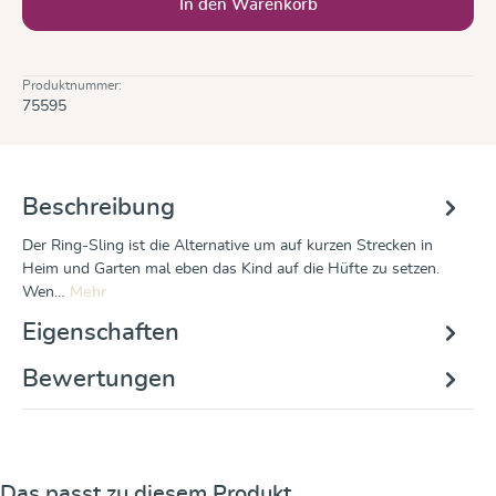
In den Warenkorb
Produktnummer:
75595
Beschreibung
Der Ring-Sling ist die Alternative um auf kurzen Strecken in
Heim und Garten mal eben das Kind auf die Hüfte zu setzen.
Wen…
Mehr
Eigenschaften
Bewertungen
Produktgalerie überspringen
Das passt zu diesem Produkt