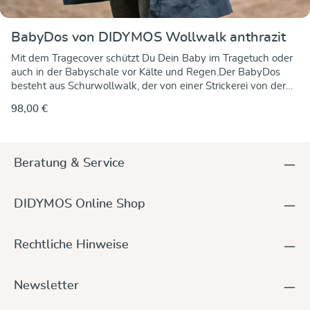
BabyDos von DIDYMOS Wollwalk anthrazit
Mit dem Tragecover schützt Du Dein Baby im Tragetuch oder
auch in der Babyschale vor Kälte und Regen.Der BabyDos
besteht aus Schurwollwalk, der von einer Strickerei von der
schwäbischen Alb kommt. Wollwalk ist wind- und
98,00 €
wasserabweisend und das Cover hält so schön trocken und
warm. Der BabyDos hat unten einen Gummizug gegen
Zugluft und lässt sich einfach über das Tragetuch ziehen.
Befestigt wird der BabyDos mit den beiden angebrachten
Beratung & Service
Knopflochbändern. Die Länge kann variabel eingestellt
werden. Die Kapuze kann eingerollt und festgeknöpft
werden. So bildet sie für die Kleinsten eine weiche
DIDYMOS Online Shop
Nackenstütze. Mit einem Tunnelzug an der Kapuze können
Sie die Weite einstellen um Zugluft von oben zu verhinden.Er
funktioniert mit allen Trageweisen, vorn, seitlich, auf dem
Rechtliche Hinweise
Rücken. Für Ihre Hände sind vorne zwei Taschen angebracht,
so müssen sie nicht frieren.Zusätzlich passt der BabyDos als
Wetterschutz über viele Babyschalen, Kinderwägen oder
Newsletter
Buggys und hält so Ihr Baby warm. Gr.1 - bis ca. Gr. 68, Gr.2 -
bis ca. Gr. 86 Hier findest Du unsere BabyDos Anleitung.