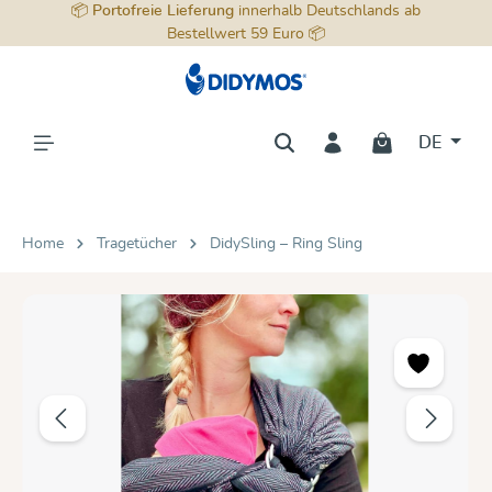
📦
Portofreie Lieferung
innerhalb Deutschlands ab
alt springen
Bestellwert 59 Euro 📦
DE
Home
Tragetücher
DidySling – Ring Sling
Bildergalerie überspringen