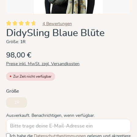
4 Bewertungen
Durchschnittliche Bewertung von 4.7 von 5 Sternen
DidySling Blaue Blüte
Größe:
1R
98,00 €
Preise inkl. MwSt. zzgl. Versandkosten
Zur Zeit nicht verfügbar
auswählen
Größe
1R
(Diese Option ist zurzeit nicht verfügbar.)
Ausverkauft. Benachrichtigen, wenn verfügbar.
Ich habe die
Datenschutzbestimmungen
gelesen und akzeptiere