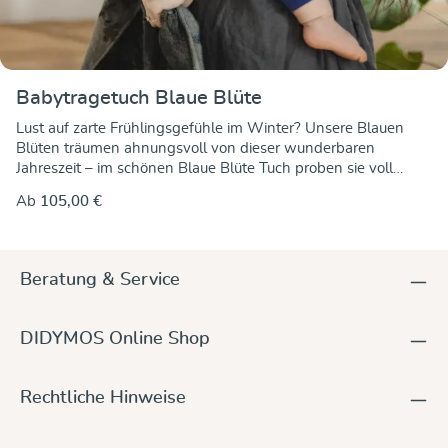
Babytragetuch Blaue Blüte
Lust auf zarte Frühlingsgefühle im Winter? Unsere Blauen
Blüten träumen ahnungsvoll von dieser wunderbaren
Jahreszeit – im schönen Blaue Blüte Tuch proben sie voll
Vorfreude ihren großen Auftritt. Das zarte Blütenmuster
Ab
105,00 €
haben wir in anthrazitfarbene Baumwolle gewebt - die
Blüten werden mit gold und skyblue eingewebt , sie sind auf
beiden Seiten gleich, allerdings ist das Farbspiel kunstvoll
verkehrt. Damit könnt Ihr beide Seiten des Tuches noch
Beratung & Service
außen tragen, immer überraschend schön. Die Baumwolle ist
beste kbA-Qualität, die Farben sind frei von schädlichen
Stoffen. Das leichte Tuch ist ein Allrounder mit besten Binde-
DIDYMOS Online Shop
und Trageeigenschaften. Es ist anschmiegsam und mühelos
zu binden, dabei bleibt es formstabil in der Längsrichtung und
schön dehnbar in der Diagonalen, so lässt es sich immer gut
Rechtliche Hinweise
an alle Körperformen und Trageweisen anpassen. Beim
Binden könnt ihr es fest und präzise anziehen für einen