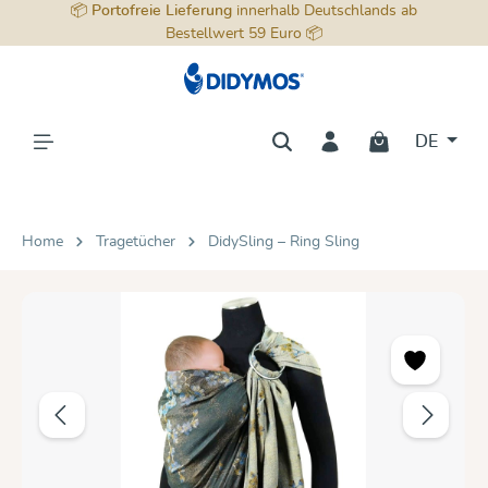
📦
Portofreie Lieferung
innerhalb Deutschlands ab
alt springen
Bestellwert 59 Euro 📦
DE
Home
Tragetücher
DidySling – Ring Sling
Bildergalerie überspringen