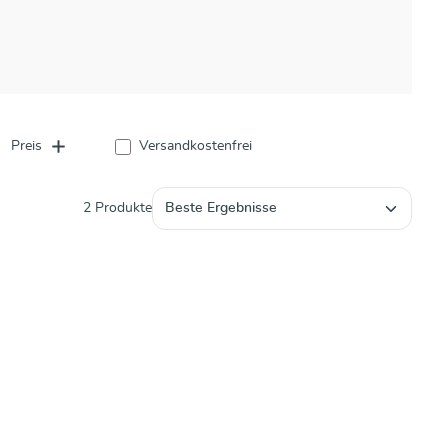
Filter hinzufügen: Versandkostenfrei
Preis
Versandkostenfrei
2 Produkte