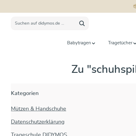
springen
Zur Hauptnavigation springen
Babytragen
Tragetücher
Zu "schuhsp
Kategorien
Mützen & Handschuhe
Datenschutzerklärung
Trageschule DIDYMOS