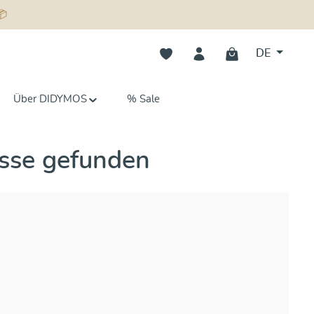
📦
Du hast 0 Produkte auf dem Merk
DE
Über DIDYMOS
% Sale
sse gefunden