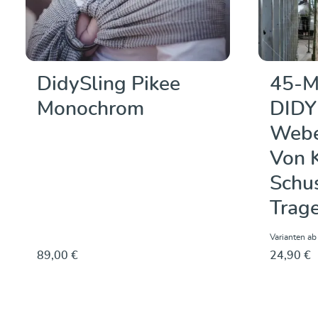
DidySling Pikee
45-M
Monochrom
DIDY
Webe
Von 
Schu
Trage
Varianten ab
89,00 €
24,90 €